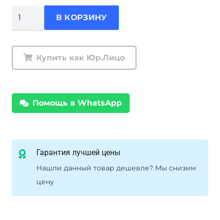
Количество
В КОРЗИНУ
товара
Амортизатор
Foam
Купить как Юр.Лицо
Cell
PRO
Nissan
Помощь в WhatsApp
Patrol/Safari
60/61
+50
мм
Гарантия лучшей цены
Нашли данный товар дешевле? Мы снизим
цену