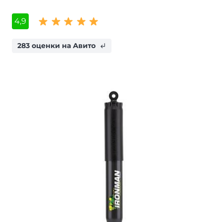
4,9
283 оценки на Авито
subdirectory_arrow_left