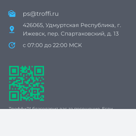
mark_as_unread
ps@troffi.ru
426065, Удмуртская Республика, г.
pin_drop
Ижевск, пер. Спартаковский, д. 13
update
с 07:00 до 22:00 MCK
Троффи™ благодарит вас за посещение. Если
вы хотите поделиться отзывом и поставить
оценку, перейдите по ссылке в QR-коде.