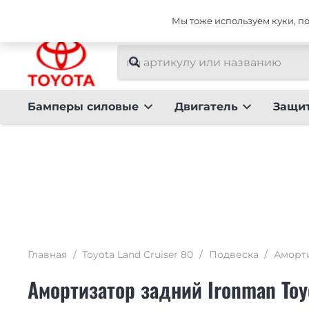
Интернет-магазин тюнинга для Toyota Land Crui
Мы тоже используем куки, пот
Бамперы силовые
Двигатель
Защи
Главная
/
Toyota Land Cruiser 80
/
Подвеска
/
Аморт
Амортизатор задний Ironman Toy