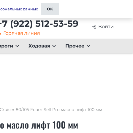
ставка
Контакты и реквизиты
Отзывы
рсональных данных
OK
+7 (922) 512-53-59
Войти
login
Горячая линия
artment
ороги
Ходовая
Прочее
ruiser 80/105 Foam Sell Pro масло лифт 100 мм
ro масло лифт 100 мм