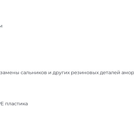
м
амены сальников и других резиновых деталей амор
PE пластика