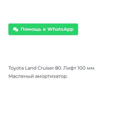
Toyota
Land
Cruiser
Помощь в WhatsApp
80/105
Foam
Sell
Pro
масло
Toyota Land Cruiser 80. Лифт 100 мм.
лифт
Масляный амортизатор.
100
мм