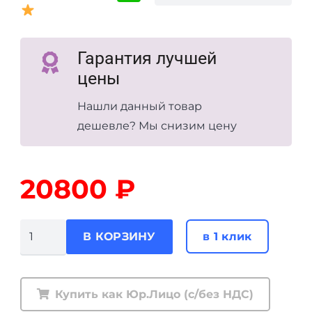
Гарантия лучшей
цены
Нашли данный товар
дешевле? Мы снизим цену
20800
₽
Количество
в 1 клик
В КОРЗИНУ
товара
Амортизатор
задний
Купить как Юр.Лицо (с/без НДС)
Ironman