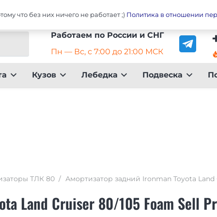
ser 80
Главная
Оплата
До
ому что без них ничего не работает ;)
Политика в отношении пе
Работаем по России и СНГ
Пн — Вс, с 7:00 до 21:00 МСК
local_fire_dep
та
Кузов
Лебедка
Подвеска
П
изаторы ТЛК 80
/
Амортизатор задний Ironman Toyota Land C
ota Land Cruiser 80/105 Foam Sell P