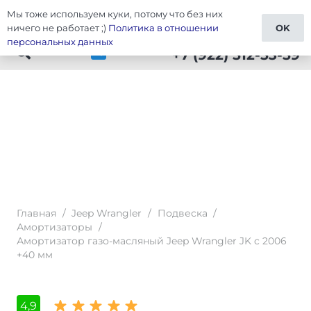
Мы тоже используем куки, потому что без них
Тюнинг Wrangler
ничего не работает ;)
Политика в отношении
OK
персональных данных
+7 (922) 512-53-59
Главная
/
Jeep Wrangler
/
Подвеска
/
Амортизаторы
/
Амортизатор газо-масляный Jeep Wrangler JK c 2006
+40 мм
4,9