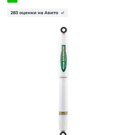
283 оценки на Авито
subdirectory_arrow_left