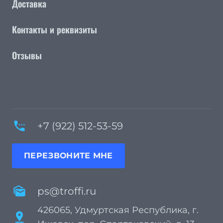
Доставка
Контакты и реквизиты
Отзывы
settings_phone
+7 (922) 512-53-59
ПЕРЕЗВОНИТЕ МНЕ
mark_as_unread
ps@troffi.ru
426065, Удмуртская Республика, г.
pin_drop