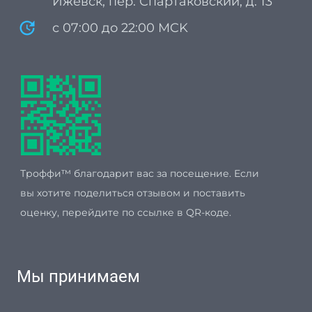
Ижевск, пер. Спартаковский, д. 13
update
с 07:00 до 22:00 MCK
Троффи™ благодарит вас за посещение. Если
вы хотите поделиться отзывом и поставить
оценку, перейдите по ссылке в QR-коде.
Мы принимаем