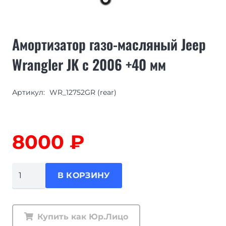
Амортизатор газо-масляный Jeep
Wrangler JK c 2006 +40 мм
Артикул:
WR_12752GR (rear)
8000
₽
Количество
В КОРЗИНУ
товара
Амортизатор
газо-
Купить как Юр.Лицо
масляный