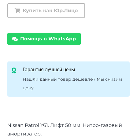
передний
Купить как Юр.Лицо
Ironman
Nissan
Patrol
Помощь в WhatsApp
Nitro
Gas
газовый
лифт
Гарантия лучшей цены
до
Нашли данный товар дешевле? Мы снизим
50
цену
мм
Nissan Patrol Y61. Лифт 50 мм. Нитро-газовый
амортизатор.