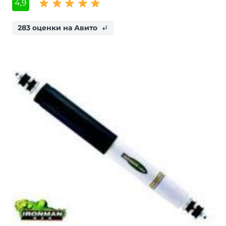
4,9
283 оценки на Авито
subdirectory_arrow_left