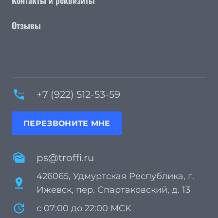
Контакты и реквизиты
Отзывы
settings_phone
+7 (922) 512-53-59
ПЕРЕЗВОНИТЕ МНЕ
mark_as_unread
ps@troffi.ru
426065, Удмуртская Республика, г.
pin_drop
Ижевск, пер. Спартаковский, д. 13
update
с 07:00 до 22:00 MCK