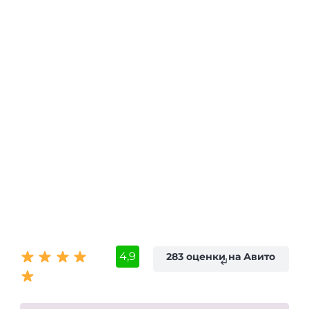
4,9
283 оценки на Авито
subdirectory_arrow_left