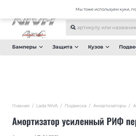
Интернет-магазин тюнинга для Lada NIVA
Мы тоже используем куки, пот
Бамперы
Защита
Кузов
Подве
Главная
/
Lada NIVA
/
Подвеска
/
Амортизаторы
/
А
Амортизатор усиленный РИФ пе