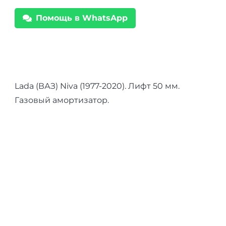
Нива
Помощь в WhatsApp
21214М
лифт
50
мм
Lada (ВАЗ) Niva (1977-2020). Лифт 50 мм.
Газовый амортизатор.