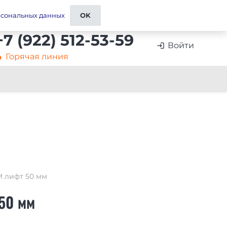
ставка
Контакты и реквизиты
Отзывы
рсональных данных
OK
+7 (922) 512-53-59
Войти
login
Горячая линия
artment
 лифт 50 мм
50 мм