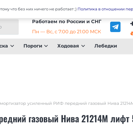
Главная
Оплата
До
ому что без них ничего не работает ;)
Политика в отношении пе
Работаем по России и СНГ
Пн — Вс, с 7:00 до 21:00 МСК
local_fire_dep
ска
Пороги
Ходовая
Лебедки
мортизатор усиленный РИФ передний газовый Нива 21214М
редний газовый Нива 21214М лифт 