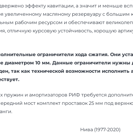
двержено эффекту кавитации, а значит и меньше всп
аря увеличенному масляному резервуару с большим 
ьным рабочим ресурсом и обеспечивают великолепн
ия, отличную курсовую устойчивость, хорошую артик
полнительные ограничители хода сжатия. Они ус
ие диаметром 10 мм. Данные ограничители нужны 
ен, так как технической возможности исполнить 
ствует.
х пружин и амортизаторов РИФ требуется дополните
а передний мост комплект проставок 25 мм под верх
анги.
Нива (1977-2020)