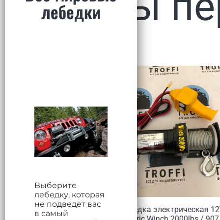
Товары пе
Выберите
лебедку, которая
не подведет вас
Лебедка электрическая 12V
Лебедка эл
в самый
Electric Winch 2000lbs / 907 кг
Electric Win