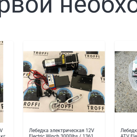
рвой необх
ектрическая 12V
Лебедка электрическая 12V
ch 3000lbs / 1361
ATV Electric Winch 3000lbs /