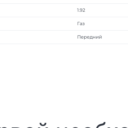
1.92
Газ
Передний