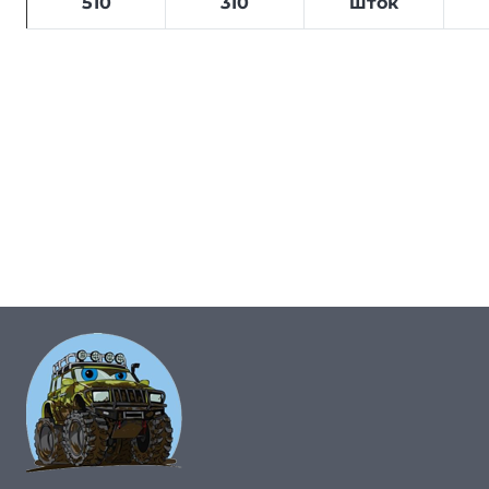
510
310
шток