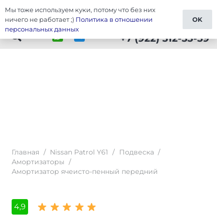
Мы тоже используем куки, потому что без них
Тюнинг Patrol Y61
ничего не работает ;)
Политика в отношении
OK
персональных данных
+7 (922) 512-53-59
Главная
/
Nissan Patrol Y61
/
Подвеска
/
Амортизаторы
/
Амортизатор ячеисто-пенный передний
4,9