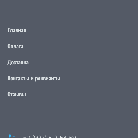
Главная
Оплата
Доставка
Контакты и реквизиты
Отзывы
settings_phone
+7 (922) 512-53-59