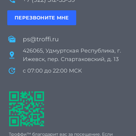
ПЕРЕЗВОНИТЕ МНЕ
mark_as_unread
ps@troffi.ru
426065, Удмуртская Республика, г.
pin_drop
Ижевск, пер. Спартаковский, д. 13
update
с 07:00 до 22:00 MCK
Троффи™ благодарит вас за посещение. Если