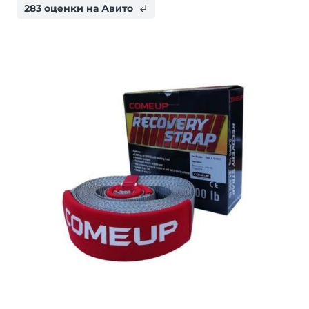
283 оценки на Авито
subdirectory_arrow_left