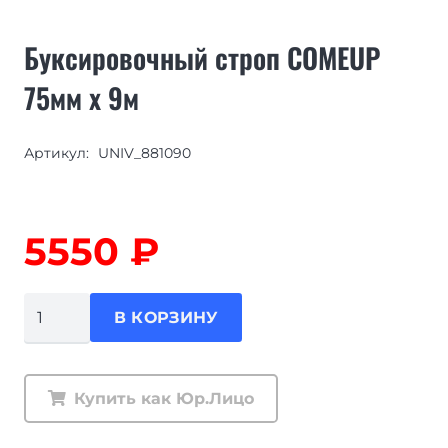
Буксировочный строп COMEUP
75мм х 9м
Артикул:
UNIV_881090
5550
₽
Количество
В КОРЗИНУ
товара
Буксировочный
строп
Купить как Юр.Лицо
COMEUP
75мм