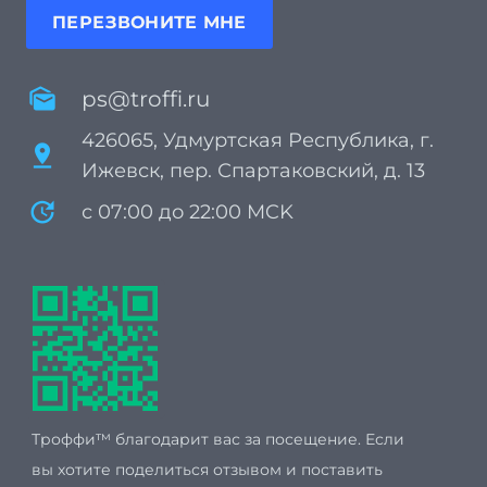
ПЕРЕЗВОНИТЕ МНЕ
mark_as_unread
ps@troffi.ru
426065, Удмуртская Республика, г.
pin_drop
Ижевск, пер. Спартаковский, д. 13
update
с 07:00 до 22:00 MCK
Троффи™ благодарит вас за посещение. Если
вы хотите поделиться отзывом и поставить