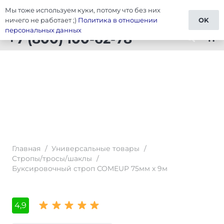
Мы тоже используем куки, потому что без них
Тюнинг Универсальные товары
ничего не работает ;)
Политика в отношении
OK
персональных данных
+7 (800) 100-62-78
shopping_cart
Главная
/
Универсальные товары
/
Стропы/тросы/шаклы
/
Буксировочный строп COMEUP 75мм х 9м
4,9