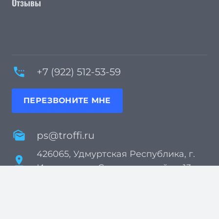
Отзывы
settings_phone
+7 (922) 512-53-59
ПЕРЕЗВОНИТЕ МНЕ
mark_as_unread
ps@troffi.ru
426065, Удмуртская Республика, г.
pin_drop
Ижевск, пер. Спартаковский, д. 13
update
с 07:00 до 22:00 MCK