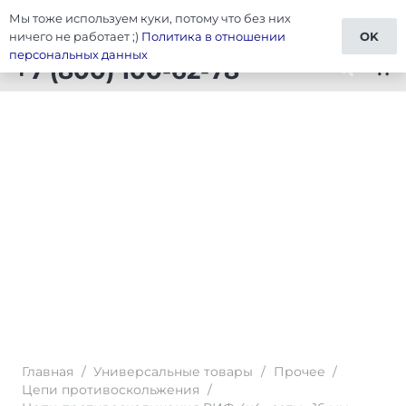
Мы тоже используем куки, потому что без них
Тюнинг Универсальные товары
ничего не работает ;)
Политика в отношении
OK
персональных данных
+7 (800) 100-62-78
shopping_cart
Главная
/
Универсальные товары
/
Прочее
/
Цепи противоскольжения
/