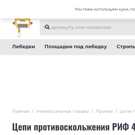
Интернет-магазин тюнинга Универсальные тов
Мы тоже используем куки, пот
Лебедки
Площадки под лебедку
Строп
Главная
/
Универсальные товары
/
Прочее
/
Цепи 
Цепи противоскольжения РИФ 4х