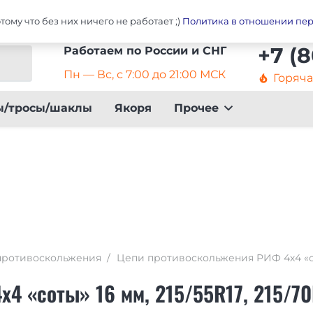
ары
Главная
Оплат
ому что без них ничего не работает ;)
Политика в отношении пе
+7 (
Работаем по России и СНГ
Пн — Вс, с 7:00 до 21:00 МСК
Горяч
local_fire_department
ы/тросы/шаклы
Якоря
Прочее
противоскольжения
/
Цепи противоскольжения РИФ 4х4 «соты
4 «соты» 16 мм, 215/55R17, 215/7