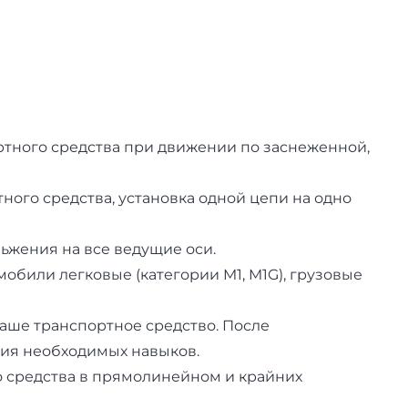
тного средства при движении по заснеженной,
ого средства, установка одной цепи на одно
ьжения на все ведущие оси.
обили легковые (категории M1, M1G), грузовые
аше транспортное средство. После
ния необходимых навыков.
о средства в прямолинейном и крайних