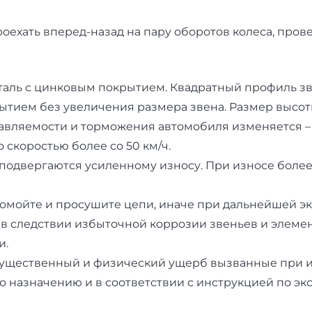
оехать вперед-назад на пару оборотов колеса, пров
аль с цинковым покрытием. Квадратный профиль звен
тием без увеличения размера звена. Размер высоты
вляемости и торможения автомобиля изменяется – р
скоростью более со 50 км/ч.
одвергаются усиленному износу. При износе более
омойте и просушите цепи, иначе при дальнейшей экс
 в следствии избыточной коррозии звеньев и элеме
и.
имущественный и физический ущерб вызванные при 
 назначению и в соответствии с инструкцией по эк