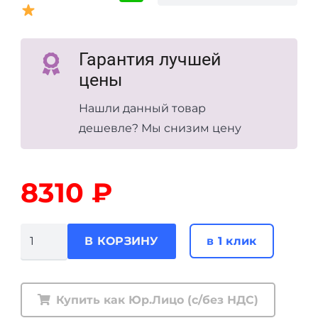
Гарантия лучшей
цены
Нашли данный товар
дешевле? Мы снизим цену
8310
₽
Количество
в 1 клик
В КОРЗИНУ
товара
Цепи
противоскольжения
Купить как Юр.Лицо (с/без НДС)
РИФ