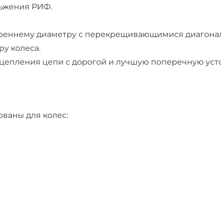
ьжения РИФ.
нутреннему диаметру с перекрещивающимися диагон
у колеса.
епления цепи с дорогой и лучшую поперечную усто
ваны для колес: