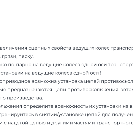
величения сцепных свойств ведущих колес транспор
грязи, песку.
о по-парно на ведущие колеса одной оси транспортн
установки на ведущие колеса одной оси !
ноприводное возможна установка цепей противоскол
рые предназначаются цепи противоскольжения: автом
ого производства.
льжения определите возможность их установки на в
тренируйтесь в снятии/установке цепей для получе
м с надетой цепью и другими частями транспортног