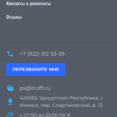
Контакты и реквизиты
Отзывы
settings_phone
+7 (922) 512-53-59
ПЕРЕЗВОНИТЕ МНЕ
mark_as_unread
ps@troffi.ru
426065, Удмуртская Республика, г.
pin_drop
Ижевск, пер. Спартаковский, д. 13
update
с 07:00 до 22:00 MCK