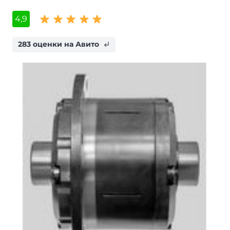
4,9
283 оценки на Авито
subdirectory_arrow_left