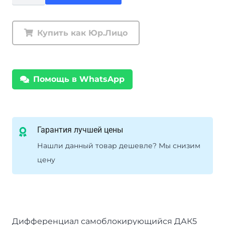
товара
Дифференциал
самоблокирующийся
Купить как Юр.Лицо
ДАК5
Great
Wall
Помощь в WhatsApp
в
передний
мост
Гарантия лучшей цены
Нашли данный товар дешевле? Мы снизим
цену
Дифференциал самоблокирующийся ДАК5