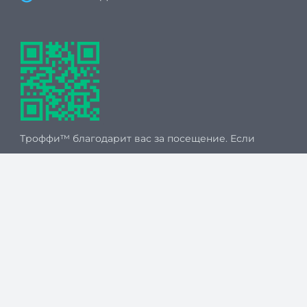
Троффи™ благодарит вас за посещение. Если
вы хотите поделиться отзывом и поставить
оценку, перейдите по ссылке в QR-коде.
Мы принимаем