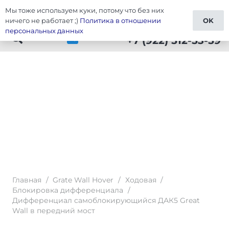
Мы тоже используем куки, потому что без них
Тюнинг Wall Hover
ничего не работает ;)
Политика в отношении
OK
персональных данных
+7 (922) 512-53-59
Главная
/
Grate Wall Hover
/
Ходовая
/
Блокировка дифференциала
/
Дифференциал самоблокирующийся ДАК5 Great
Wall в передний мост