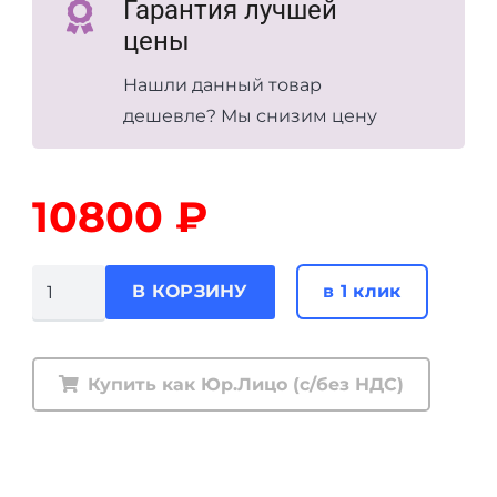
Гарантия лучшей
цены
Нашли данный товар
дешевле? Мы снизим цену
10800
₽
Количество
в 1 клик
В КОРЗИНУ
товара
Домкрат
Hi-
Купить как Юр.Лицо (с/без НДС)
Jack
60"
(150
см)