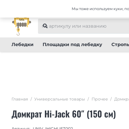
Интернет-магазин тюнинга Универсальные тов
Мы тоже используем куки, пот
Лебедки
Площадки под лебедку
Строп
Главная
/
Универсальные товары
/
Прочее
/
Домкр
Домкрат Hi-Jack 60″ (150 см)
Артикул:
UNIV_IHIGHLIFT002