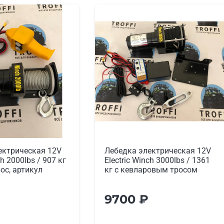
ектрическая 12V
Лебедка электрическая 12V
ch 3000lbs / 1361
ATV Electric Winch 3000lbs /
ровым тросом
1361 кг (стальной трос)
9900
₽