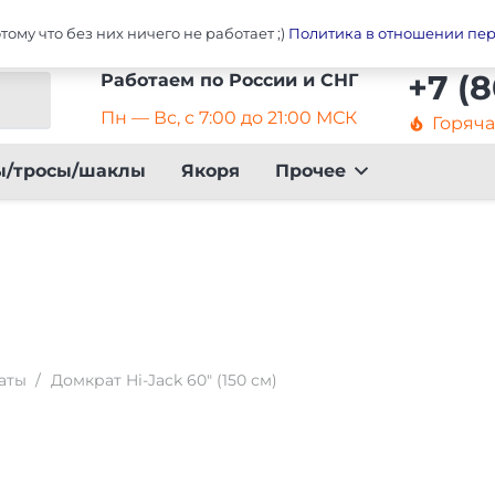
ары
Главная
Оплат
ому что без них ничего не работает ;)
Политика в отношении пе
+7 (
Работаем по России и СНГ
Пн — Вс, с 7:00 до 21:00 МСК
Горяч
local_fire_department
ы/тросы/шаклы
Якоря
Прочее
аты
/
Домкрат Hi-Jack 60″ (150 см)