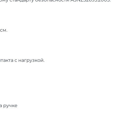
 см.
такта с наг­рузкой.
а руч­ке