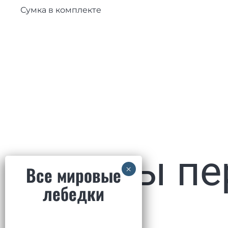
Сум­ка в комп­лек­те
Товары пе