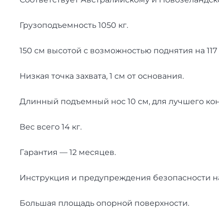
Гру­зоподъем­ность 1050 кг.
150 см вы­сотой с воз­можностью под­ня­тия на 117
Низ­кая точ­ка зах­ва­та, 1 см от ос­но­вания.
Длин­ный подъем­ный нос 10 см, для луч­ше­го кон­
Вес все­го 14 кг.
Га­ран­тия — 12 ме­сяцев.
Инс­трук­ция и пре­дуп­режде­ния бе­зопас­ности н
Боль­шая пло­щадь опор­ной по­верх­нос­ти.