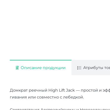
Описание продукции
Атрибуты то
Домк­рат реечный High Lift Jack — прос­той и эф­фе
гива­ния или сов­мест­но с ле­бед­кой.
Со­от­ветс­тву­ет Авс­тра­лий­ско­му и Но­возе­ланд