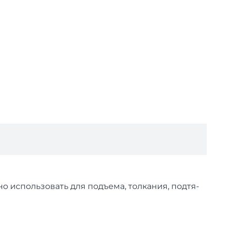
 ис­поль­зо­вать для подъема, тол­ка­ния, под­тя­