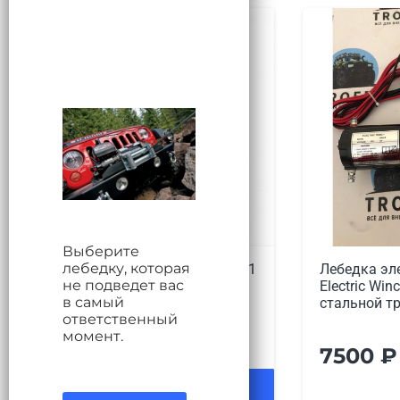
Выберите
лебедку, которая
Лебедка электрическая 12V
Лебедка эл
не подведет вас
Electric Winch 2000lbs / 907 кг
Electric Win
в самый
стальной трос, артикул
кг с кевла
ответственный
момент.
7500
₽
9700
₽