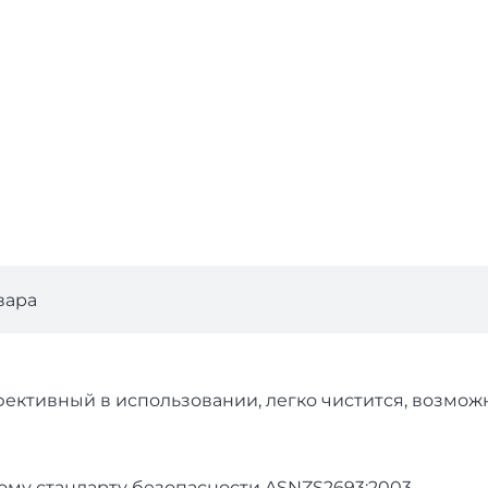
вара
ктив­ный в ис­поль­зо­вании, лег­ко чис­тится, воз­можно
­ско­му стан­дарту бе­зопас­ности ASNZS2693:2003.