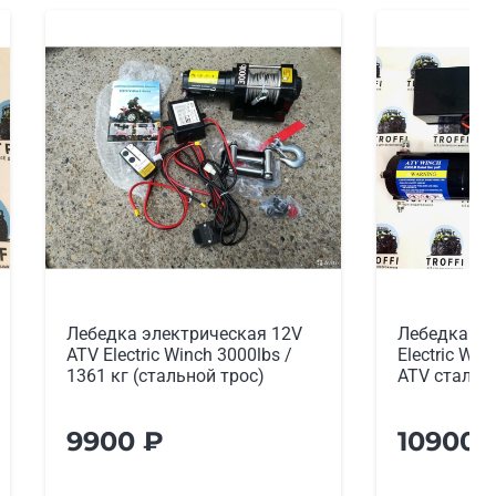
Лебедка электрическая
Лебедка эл
Electric Winch 4000 lbs/1814 кг
Electric Win
ATV сталь
ATV синтет
10900
₽
10900