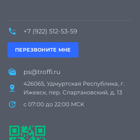
settings_phone
+7 (922) 512-53-59
ПЕРЕЗВОНИТЕ МНЕ
mark_as_unread
ps@troffi.ru
426065, Удмуртская Республика, г.
pin_drop
Ижевск, пер. Спартаковский, д. 13
update
с 07:00 до 22:00 MCK