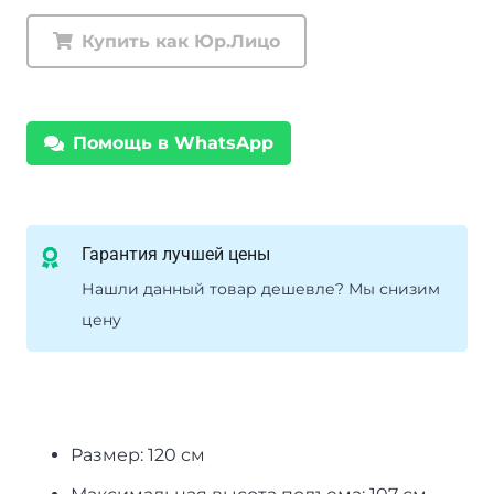
реечный
Купить как Юр.Лицо
Farm
Jack
120
Помощь в WhatsApp
см
3
т
Гарантия лучшей цены
Нашли данный товар дешевле? Мы снизим
цену
Размер: 120 см