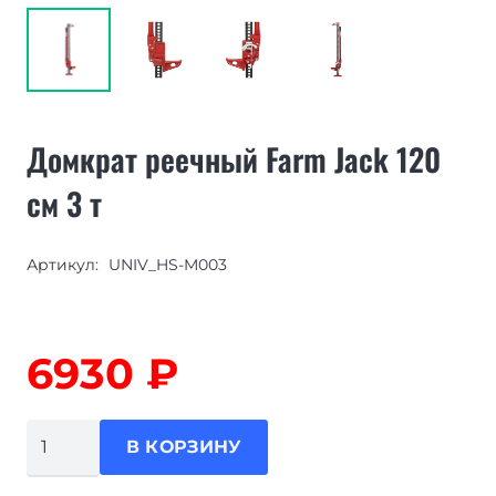
Домкрат реечный Farm Jack 120
см 3 т
Артикул:
UNIV_HS-M003
6930
₽
Количество
В КОРЗИНУ
товара
Домкрат