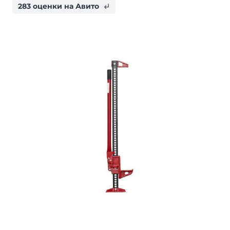
283 оценки на Авито
subdirectory_arrow_left