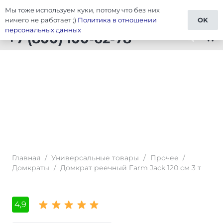
Мы тоже используем куки, потому что без них
Тюнинг Универсальные товары
ничего не работает ;)
Политика в отношении
OK
персональных данных
+7 (800) 100-62-78
shopping_cart
Главная
/
Универсальные товары
/
Прочее
/
Домкраты
/
Домкрат реечный Farm Jack 120 см 3 т
4,9