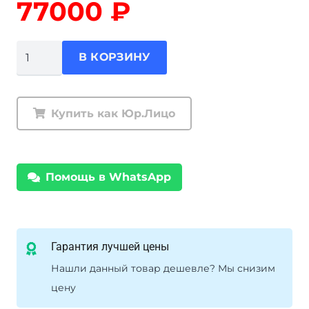
77000
₽
Количество
В КОРЗИНУ
товара
Электрическая
лебедка
Купить как Юр.Лицо
12000lbs
12V
(стальной
Помощь в WhatsApp
трос)
Гарантия лучшей цены
Нашли данный товар дешевле? Мы снизим
цену