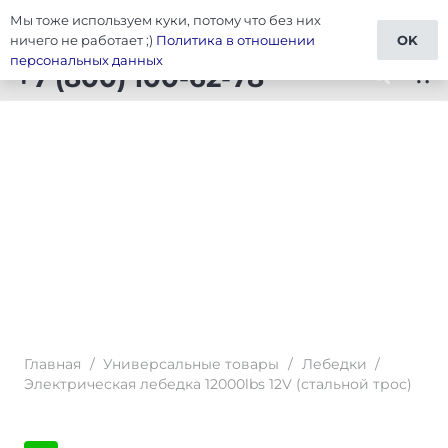
Мы тоже используем куки, потому что без них
Тюнинг Универсальные товары
ничего не работает ;)
Политика в отношении
OK
персональных данных
+7 (800) 100-62-78
shopping_cart
Главная
/
Универсальные товары
/
Лебедки
/
Электрическая лебедка 12000lbs 12V (стальной трос)