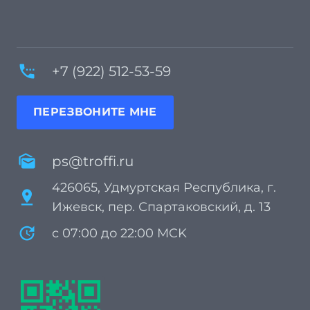
settings_phone
+7 (922) 512-53-59
ПЕРЕЗВОНИТЕ МНЕ
mark_as_unread
ps@troffi.ru
426065, Удмуртская Республика, г.
pin_drop
Ижевск, пер. Спартаковский, д. 13
update
с 07:00 до 22:00 MCK