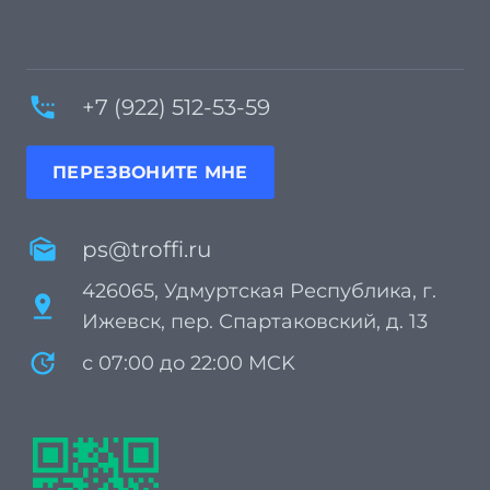
settings_phone
+7 (922) 512-53-59
ПЕРЕЗВОНИТЕ МНЕ
mark_as_unread
ps@troffi.ru
426065, Удмуртская Республика, г.
pin_drop
Ижевск, пер. Спартаковский, д. 13
update
с 07:00 до 22:00 MCK