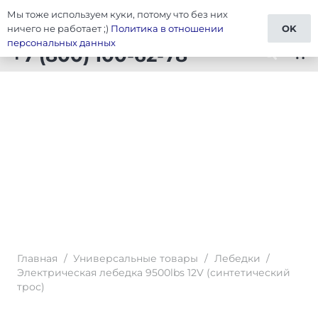
Мы тоже используем куки, потому что без них
Тюнинг Универсальные товары
ничего не работает ;)
Политика в отношении
OK
персональных данных
+7 (800) 100-62-78
shopping_cart
Главная
/
Универсальные товары
/
Лебедки
/
Электрическая лебедка 9500lbs 12V (синтетический
трос)