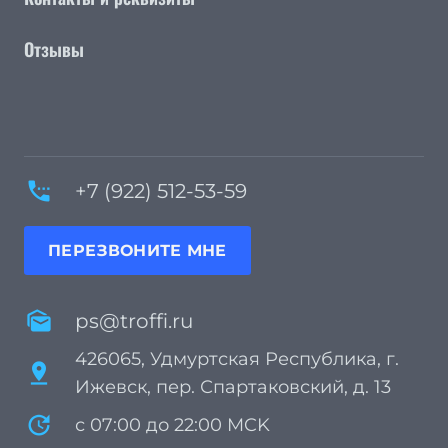
Отзывы
settings_phone
+7 (922) 512-53-59
ПЕРЕЗВОНИТЕ МНЕ
mark_as_unread
ps@troffi.ru
426065, Удмуртская Республика, г.
pin_drop
Ижевск, пер. Спартаковский, д. 13
update
с 07:00 до 22:00 MCK