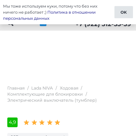
Мы тоже используем куки, потому что без них
Тюнинг Lada NIVA
ничего не работает ;)
Политика в отношении
OK
персональных данных
+7 (922) 512-53-59
Главная
/
Lada NIVA
/
Ходовая
/
Комплектующие для блокировки
/
Электрический выключатель (тумблер)
4,9