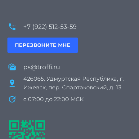
settings_phone
+7 (922) 512-53-59
ПЕРЕЗВОНИТЕ МНЕ
mark_as_unread
ps@troffi.ru
426065, Удмуртская Республика, г.
pin_drop
Ижевск, пер. Спартаковский, д. 13
update
с 07:00 до 22:00 MCK