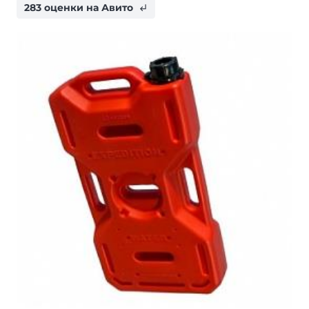
283 оценки на Авито
subdirectory_arrow_left