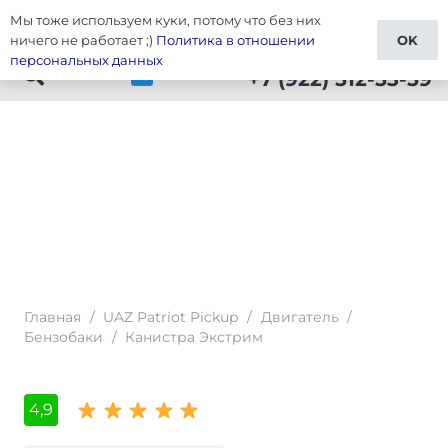
Мы тоже используем куки, потому что без них
Patriot Pickup
ничего не работает ;)
Политика в отношении
OK
персональных данных
+7 (922) 512-53-59
Главная
/
UAZ Patriot Pickup
/
Двигатель
/
Бензобаки
/
Канистра Экстрим
4,9