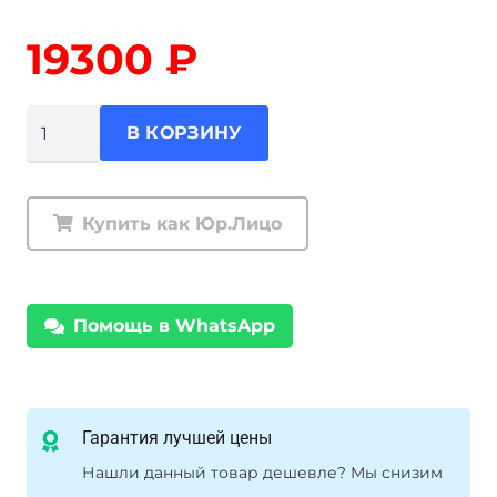
19300
₽
Количество
В КОРЗИНУ
товара
Компактный
автомобильный
Купить как Юр.Лицо
навес
(маркиза).
Размер
Помощь в WhatsApp
2.5
м
Х
2.0
Гарантия лучшей цены
м.
Нашли данный товар дешевле? Мы снизим
Каркас