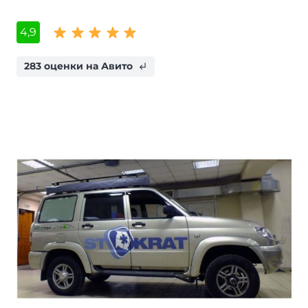
4,9
283 оценки на Авито
subdirectory_arrow_left