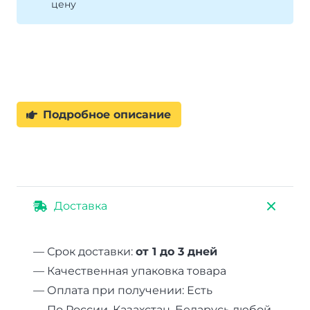
цену
-
алюминий,
ткань
-
синтетика.
Подробное описание
Доставка
— Срок доставки:
от 1 до 3 дней
— Качественная упаковка товара
— Оплата при получении: Есть
— По России, Казахстан, Беларусь любой