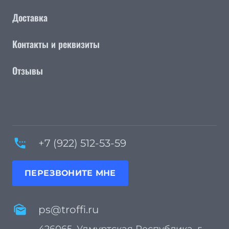
Доставка
Контакты и реквизиты
Отзывы
settings_phone
+7 (922) 512-53-59
ПЕРЕЗВОНИТЕ МНЕ
mark_as_unread
ps@troffi.ru
426065, Удмуртская Республика, г.