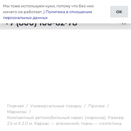
Мы тоже используем куки, потому что без них
Тюнинг Универсальные товары
ничего не работает ;)
Политика в отношении
OK
персональных данных
+7 (800) 100-62-78
shopping_cart
Главная
/
Универсальные товары
/
Прочее
/
Маркизы
/
Компактный автомобильный навес (маркиза). Размер
2.5 м Х 2.0 м. Каркас — алюминий, ткань — синтетика.