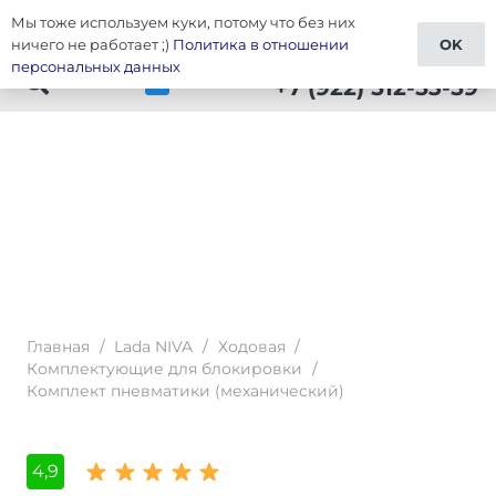
Мы тоже используем куки, потому что без них
Тюнинг Lada NIVA
ничего не работает ;)
Политика в отношении
OK
персональных данных
+7 (922) 512-53-59
Главная
/
Lada NIVA
/
Ходовая
/
Комплектующие для блокировки
/
Комплект пневматики (механический)
4,9