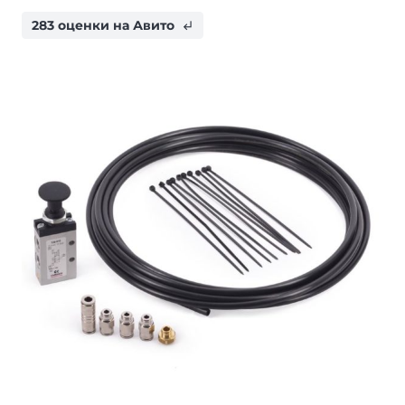
283 оценки на Авито
subdirectory_arrow_left