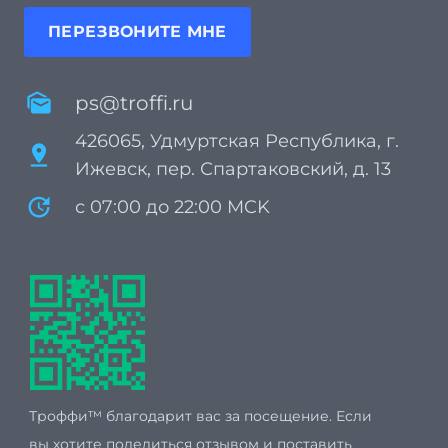
ПЕРЕЗВОНИТЕ МНЕ
mark_as_unread
ps@troffi.ru
426065, Удмуртская Республика, г.
pin_drop
Ижевск, пер. Спартаковский, д. 13
update
с 07:00 до 22:00 MCK
Троффи™ благодарит вас за посещение. Если
вы хотите поделиться отзывом и поставить