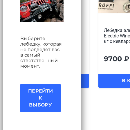
Лебедка электрическая 12V
Лебедка эл
Electric Winch 2000lbs / 907 кг
Electric Win
Выберите
стальной трос, артикул
кг с кевла
лебедку, которая
не подведет вас
в самый
7500
₽
9700
₽
ответственный
момент.
В КОРЗИНУ
В 
ПЕРЕЙТИ
К
ВЫБОРУ