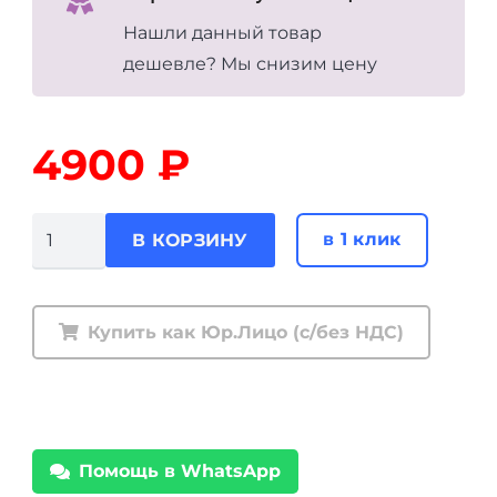
Нашли данный товар
дешевле? Мы снизим цену
4900
₽
Количество
в 1 клик
В КОРЗИНУ
товара
Комплект
пневматики
Купить как Юр.Лицо (с/без НДС)
(механический,
тумблер)
Помощь в WhatsApp