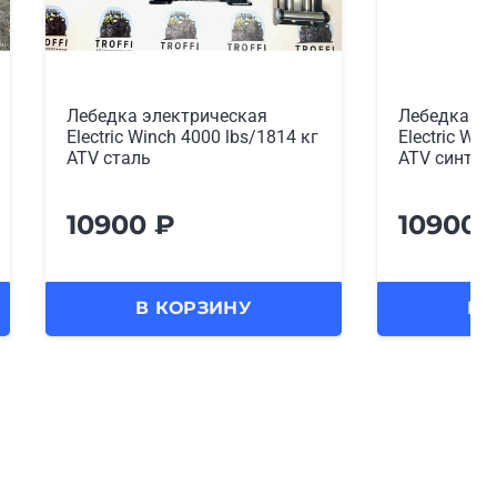
Лебедка электрическая
Лебедка эл
Electric Winch 4000 lbs/1814 кг
Electric Win
ATV сталь
ATV синтет
10900
₽
10900
В КОРЗИНУ
В 