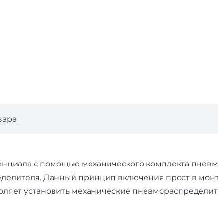
вара
циала с помощью механического комплекта пневмат
елителя. Данный принцип включения прост в монтаж
воляет установить механические пневмораспределите