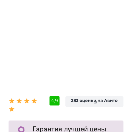
4,9
283 оценки на Авито
subdirectory_arrow_left
Гарантия лучшей цены