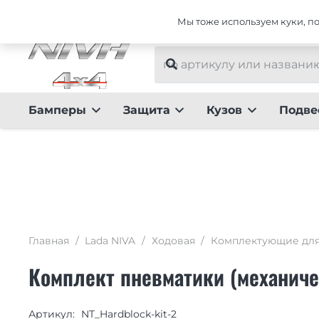
Интернет-магазин тюнинга для Lada NIVA
Мы тоже используем куки, пот
Бамперы
Защита
Кузов
Подве
Главная
/
Lada NIVA
/
Ходовая
/
Комплектующие для
Комплект пневматики (механиче
Артикул:
NT_Hardblock-kit-2