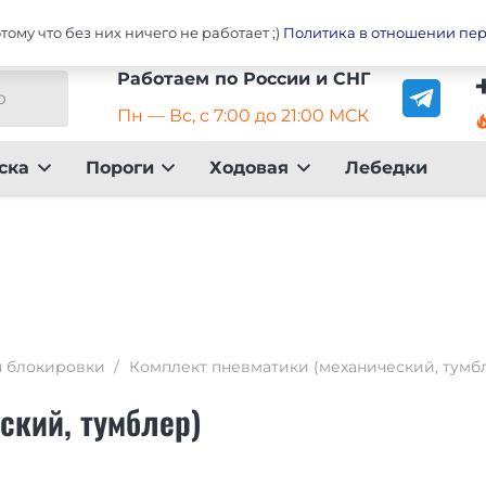
Главная
Оплата
До
ому что без них ничего не работает ;)
Политика в отношении пе
Работаем по России и СНГ
Пн — Вс, с 7:00 до 21:00 МСК
local_fire_dep
ска
Пороги
Ходовая
Лебедки
 блокировки
/
Комплект пневматики (механический, тумб
ский, тумблер)