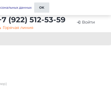
ставка
Контакты и реквизиты
Отзывы
рсональных данных
OK
+7 (922) 512-53-59
Войти
login
Горячая линия
artment
лер)