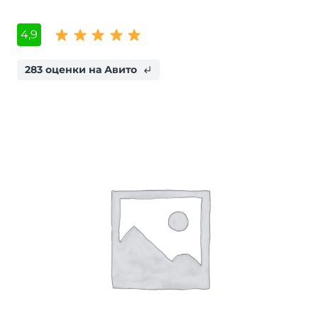
4,9
283 оценки на Авито
subdirectory_arrow_left