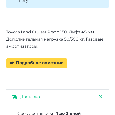
цену
LWB
амортизаторы
Nitro
Gas
Toyota Land Cruiser Prado 150. Лифт 45 мм.
газовые
Дополнительная нагрузка 50/300 кг. Газовые
нагрузка
амортизаторы.
перед
до
50
Подробное описание
кг
зад
до
300
Доставка
кг
лифт
45
— Срок доставки:
от 1 до 3 дней