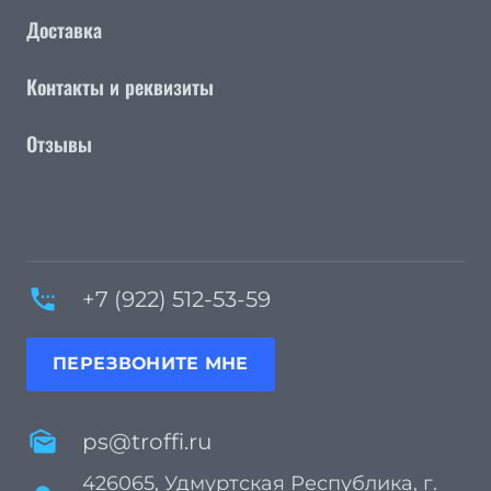
Доставка
Контакты и реквизиты
Отзывы
settings_phone
+7 (922) 512-53-59
ПЕРЕЗВОНИТЕ МНЕ
mark_as_unread
ps@troffi.ru
426065, Удмуртская Республика, г.