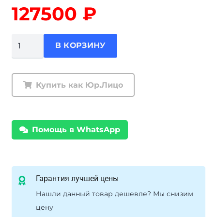
127500
₽
Количество
В КОРЗИНУ
товара
Комплект
подвески
Купить как Юр.Лицо
Ironman
Ford
Ranger
Помощь в WhatsApp
PJ
PK
2006-
2011
Гарантия лучшей цены
амортизаторы
Нашли данный товар дешевле? Мы снизим
Nitro
цену
Gas