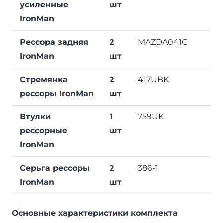
усиленные
шт
IronMan
Рессора задняя
2
MAZDA041C
IronMan
шт
Стремянка
2
417UBK
рессоры IronMan
шт
Втулки
1
759UK
рессорные
шт
IronMan
Серьга рессоры
2
386-1
IronMan
шт
Основные характеристики комплекта