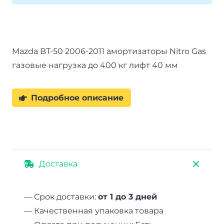
газовые
постоянная
нагрузка
Mazda BT-50 2006-2011 амортизаторы Nitro Gas
200-
газовые нагрузка до 400 кг лифт 40 мм
400
кг
лифт
Подробное описание
40
мм
Доставка
— Срок доставки:
от 1 до 3 дней
— Качественная упаковка товара