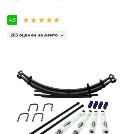
4,9
283 оценки на Авито
subdirectory_arrow_left