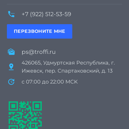
settings_phone
+7 (922) 512-53-59
ПЕРЕЗВОНИТЕ МНЕ
mark_as_unread
ps@troffi.ru
426065, Удмуртская Республика, г.
pin_drop
Ижевск, пер. Спартаковский, д. 13
update
с 07:00 до 22:00 MCK