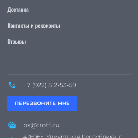
Доставка
Контакты и реквизиты
Отзывы
settings_phone
+7 (922) 512-53-59
ПЕРЕЗВОНИТЕ МНЕ
mark_as_unread
ps@troffi.ru
426065, Удмуртская Республика, г.