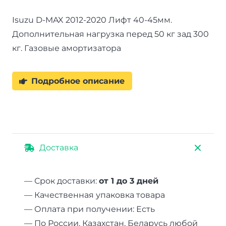
кг
Isuzu D-MAX 2012-2020 Лифт 40-45мм.
зад
Дополнительная нагрузка перед 50 кг зад 300
до
кг. Газовые амортизатора
300
кг
лифт
Подробное описание
40-
45
мм
Доставка
— Срок доставки:
от 1 до 3 дней
— Качественная упаковка товара
— Оплата при получении: Есть
— По России, Казахстан, Беларусь любой