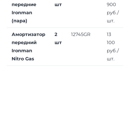
передние
шт
900
Ironman
руб./
(пара)
шт.
Амортизатор
2
12745GR
13
передний
шт
100
Ironman
руб./
Nitro Gas
шт.