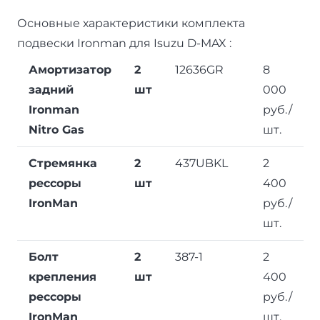
Основные характеристики комплекта
подвески Ironman для Isuzu D-MAX :
Амортизатор
2
12636GR
8
задний
шт
000
Ironman
руб./
Nitro Gas
шт.
Стремянка
2
437UBKL
2
рессоры
шт
400
IronMan
руб./
шт.
Болт
2
387-1
2
крепления
шт
400
рессоры
руб./
IronMan
шт.