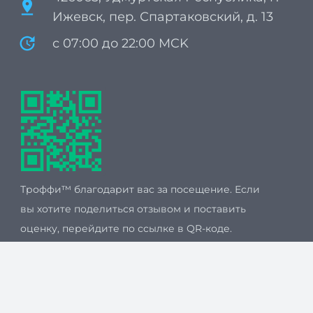
pin_drop
Ижевск, пер. Спартаковский, д. 13
update
с 07:00 до 22:00 MCK
Троффи™ благодарит вас за посещение. Если
вы хотите поделиться отзывом и поставить
оценку, перейдите по ссылке в QR-коде.
Мы принимаем