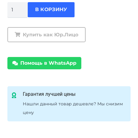
Количество
В КОРЗИНУ
товара
Комплект
подвески
Купить как Юр.Лицо
Ironman
Isuzu
D-
Помощь в WhatsApp
MAX
амортизаторы
газовые
Nitro
Гарантия лучшей цены
Gas
Нашли данный товар дешевле? Мы снизим
нагрузка
цену
перед
до
50