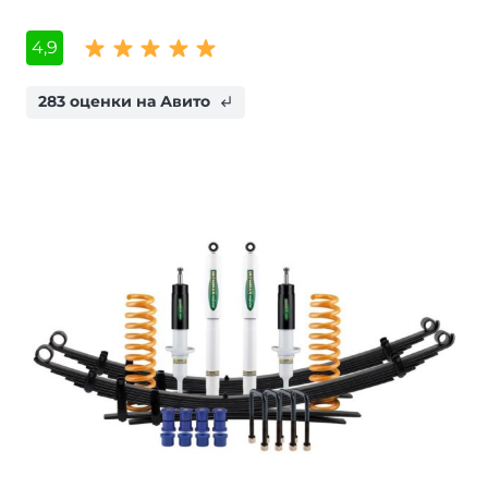
4,9
283 оценки на Авито
subdirectory_arrow_left