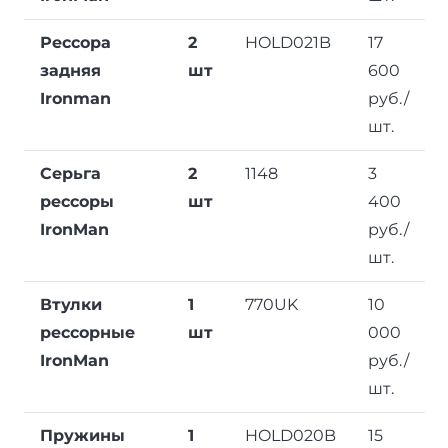
Рессора
2
HOLD021B
17
задняя
шт
600
Ironman
руб./
шт.
Серьга
2
1148
3
рессоры
шт
400
IronMan
руб./
шт.
Втулки
1
770UK
10
рессорные
шт
000
IronMan
руб./
шт.
Пружины
1
HOLD020B
15