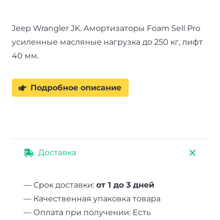
масляные
нагрузка
Jeep Wrangler JK. Амортизаторы Foam Sell Pro
до
усиленные масляные нагрузка до 250 кг, лифт
250
40 мм.
кг
лифт
40
Подробное описание
мм
Доставка
— Срок доставки:
от 1 до 3 дней
— Качественная упаковка товара
— Оплата при получении: Есть