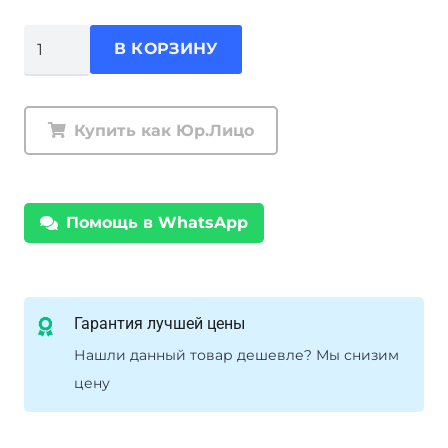
Количество
В КОРЗИНУ
товара
Комплект
подвески
Купить как Юр.Лицо
Ironman
Jeep
Wrangler
Помощь в WhatsApp
JK
4
двери
амортизаторы
Гарантия лучшей цены
Foam
Нашли данный товар дешевле? Мы снизим
Sell
цену
Pro
усиленные