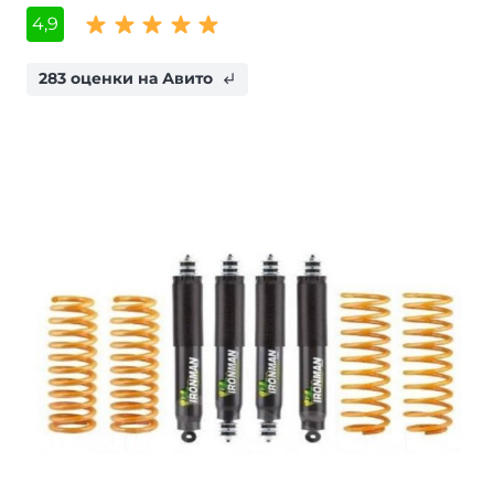
4,9
283 оценки на Авито
subdirectory_arrow_left