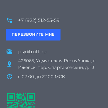
settings_phone
+7 (922) 512-53-59
ПЕРЕЗВОНИТЕ МНЕ
mark_as_unread
ps@troffi.ru
426065, Удмуртская Республика, г.
pin_drop
Ижевск, пер. Спартаковский, д. 13
update
с 07:00 до 22:00 MCK