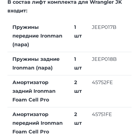
В состав лифт комплекта для Wrangler JK
входит:
Пружины
1
JEEP017B
передние Ironman
шт
(пара)
Пружины задние
1
JEEP018B
Ironman (пара)
шт
Амортизатор
2
45752FE
задний Ironman
шт
Foam Cell Pro
Амортизатор
2
45751FE
передний Ironman
шт
Foam Cell Pro