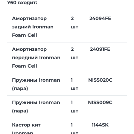
Y60 входит:
Амортизатор
2
24094FE
задний Ironman
шт
Foam Cell
Амортизатор
2
24091FE
передний Ironman
шт
Foam Cell
Пружины Ironman
1
NISS020C
(пара)
шт
Пружины Ironman
1
NISS009C
(пара)
шт
Кастор кит
1
1144SK
Ironman
шт