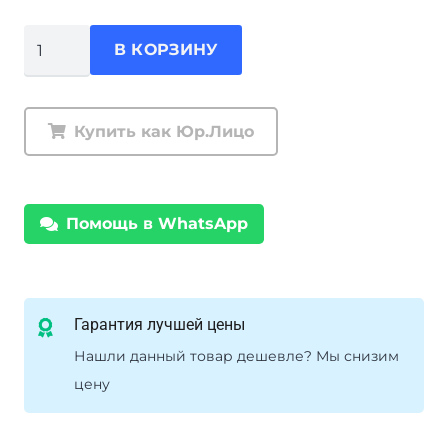
Количество
В КОРЗИНУ
товара
Комплект
подвески
Купить как Юр.Лицо
Ironman
Nissan
Patrol
Помощь в WhatsApp
Y60
амортизаторы
Foam
Cell
Гарантия лучшей цены
масляные
Нашли данный товар дешевле? Мы снизим
нагрузка
цену
перед
до