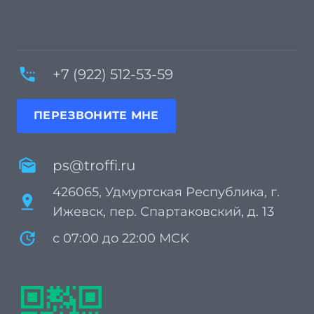
settings_phone
+7 (922) 512-53-59
ПЕРЕЗВОНИТЕ МНЕ
mark_as_unread
ps@troffi.ru
426065, Удмуртская Республика, г.
pin_drop
Ижевск, пер. Спартаковский, д. 13
update
с 07:00 до 22:00 MCK