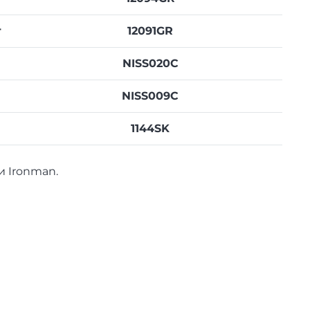
т
12091GR
NISS020C
NISS009C
1144SK
и Ironman.