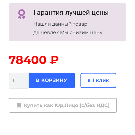
Гарантия лучшей цены
Нашли данный товар
дешевле? Мы снизим цену
78400
₽
Количество
в 1 клик
В КОРЗИНУ
товара
Комплект
подвески
Купить как Юр.Лицо (с/без НДС)
Ironman
Nissan
Patrol