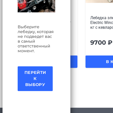
Лебедка электрическая 12V
Лебедка эл
Electric Winch 2000lbs / 907 кг
Electric Win
Выберите
стальной трос, артикул
кг с кевла
лебедку, которая
не подведет вас
в самый
7500
₽
9700
₽
ответственный
момент.
В КОРЗИНУ
В 
ПЕРЕЙТИ
К
ВЫБОРУ