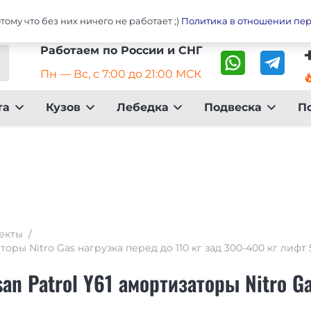
Главная
Оплата
До
ому что без них ничего не работает ;)
Политика в отношении пе
Работаем по России и СНГ
Пн — Вс, с 7:00 до 21:00 МСК
local_fire_dep
та
Кузов
Лебедка
Подвеска
П
екты
/
оры Nitro Gas нагрузка перед до 110 кг зад 300-400 кг лифт
n Patrol Y61 амортизаторы Nitro Ga