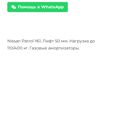
Y61
Помощь в WhatsApp
амортизаторы
Nitro
Gas
нагрузка
перед
Nissan Patrol Y61. Лифт 50 мм. Нагрузка до
до
110/400 кг. Газовые амортизаторы.
110
кг
зад
300-
400
кг
лифт
50
мм