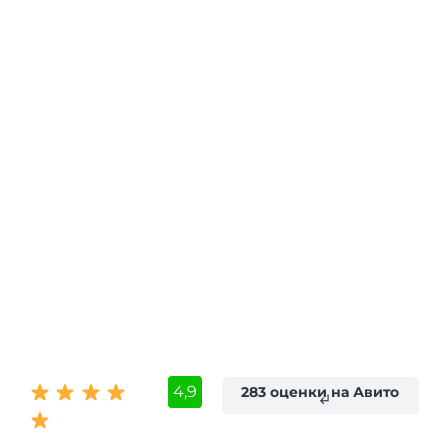
4,9
283 оценки на Авито
subdirectory_arrow_left