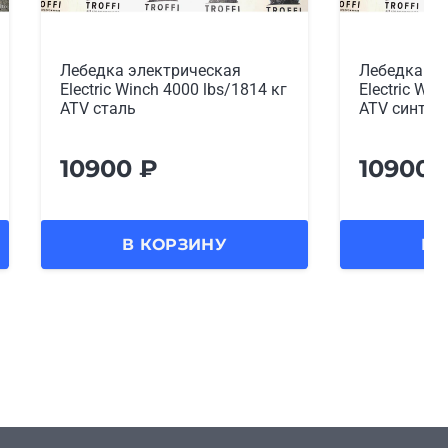
Лебедка электрическая
Лебедка эл
Electric Winch 4000 lbs/1814 кг
Electric Win
ATV сталь
ATV синтет
10900
₽
10900
В КОРЗИНУ
В 