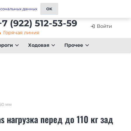
ставка
Контакты и реквизиты
Отзывы
рсональных данных
OK
+7 (922) 512-53-59
Войти
login
Горячая линия
artment
ороги
Ходовая
Прочее
 50 мм
s нагрузка перед до 110 кг зад