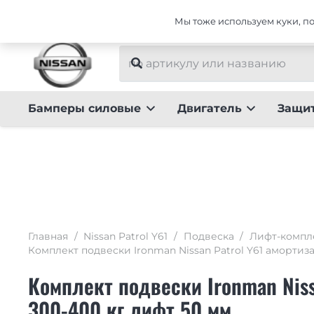
Интернет-магазин тюнинга для Nissan Patrol Y61
Мы тоже используем куки, пот
Бамперы силовые
Двигатель
Защи
Главная
/
Nissan Patrol Y61
/
Подвеска
/
Лифт-компл
Комплект подвески Ironman Nissan Patrol Y61 амортизат
Комплект подвески Ironman Nissa
300-400 кг лифт 50 мм