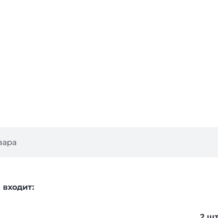
вара
 входит:
2 ш