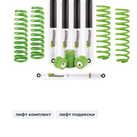
лифт комплект
лифт подвески