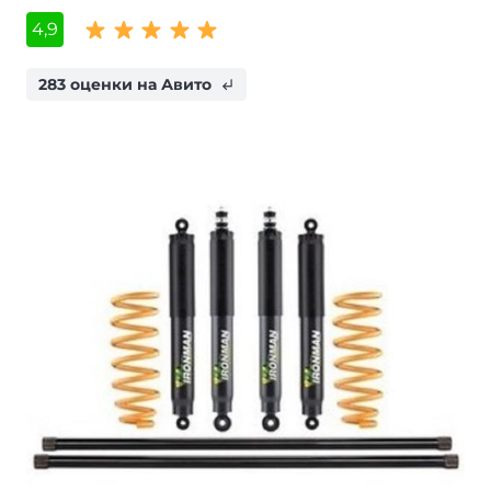
4,9
283 оценки на Авито
subdirectory_arrow_left