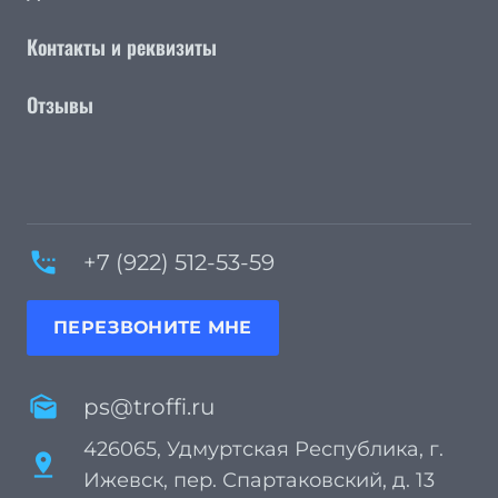
Контакты и реквизиты
Отзывы
settings_phone
+7 (922) 512-53-59
ПЕРЕЗВОНИТЕ МНЕ
mark_as_unread
ps@troffi.ru
426065, Удмуртская Республика, г.
pin_drop
Ижевск, пер. Спартаковский, д. 13