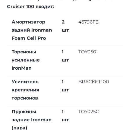
Cruiser 100 входит:
Амортизатор
2
45796FE
задний Ironman
шт
Foam Cell Pro
Торсионы
1
TOY050
усиленные
шт
IronMan
Усилитель
1
BRACKET100
крепления
шт
торсионов
Пружины
1
TOY025C
задние Ironman
шт
(пара)