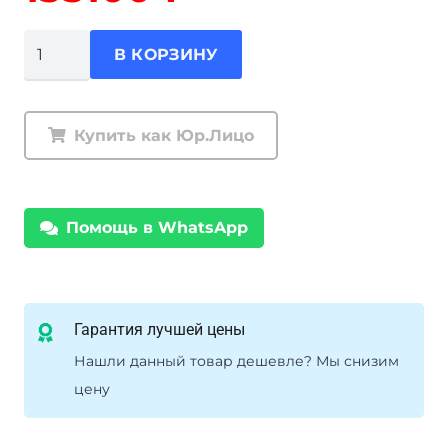
Количество
В КОРЗИНУ
товара
Комплект
подвески
Купить как Юр.Лицо
Ironman
Toyota
Land
Помощь в WhatsApp
Cruiser
100
бензин
амортизаторы
Гарантия лучшей цены
Foam
Нашли данный товар дешевле? Мы снизим
Cell
цену
Pro
усиленные