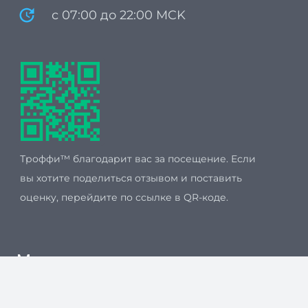
update
с 07:00 до 22:00 MCK
Троффи™ благодарит вас за посещение. Если
вы хотите поделиться отзывом и поставить
оценку, перейдите по ссылке в QR-коде.
Мы принимаем