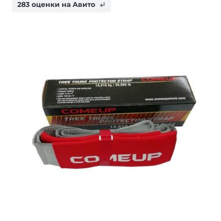
283 оценки на Авито
subdirectory_arrow_left