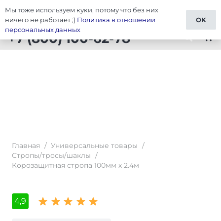
Мы тоже используем куки, потому что без них
Тюнинг Универсальные товары
ничего не работает ;)
Политика в отношении
OK
персональных данных
+7 (800) 100-62-78
shopping_cart
Главная
/
Универсальные товары
/
Стропы/тросы/шаклы
/
Корозащитная стропа 100мм х 2.4м
4,9