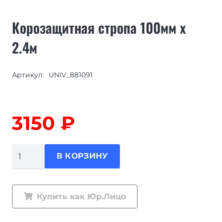
Корозащитная стропа 100мм х
2.4м
Артикул:
UNIV_881091
3150
₽
Количество
В КОРЗИНУ
товара
Корозащитная
стропа
Купить как Юр.Лицо
100мм
х