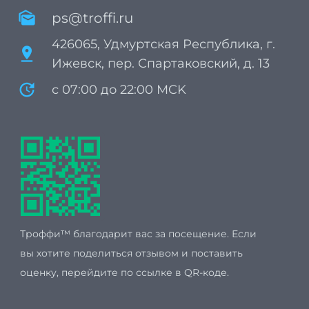
mark_as_unread
ps@troffi.ru
426065, Удмуртская Республика, г.
pin_drop
Ижевск, пер. Спартаковский, д. 13
update
с 07:00 до 22:00 MCK
Троффи™ благодарит вас за посещение. Если
вы хотите поделиться отзывом и поставить
оценку, перейдите по ссылке в QR-коде.