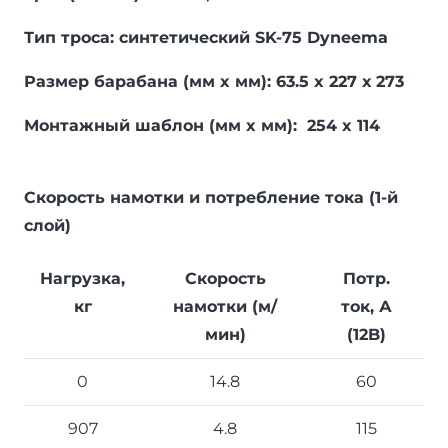
Тип троса: синтетический SK-75 Dyneema
Размер барабана (мм x мм): 63.5 x 227 х 273
Монтажный шаблон (мм x мм): 254 x 114
Скорость намотки и потребление тока (1-й
слой)
Нагрузка,
Скорость
Потр.
кг
намотки (м/
ток, А
мин)
(12B)
0
14.8
60
907
4.8
115