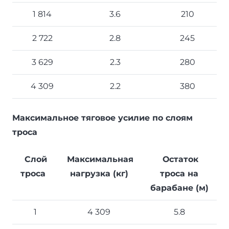
1 814
3.6
210
2 722
2.8
245
3 629
2.3
280
4 309
2.2
380
Максимальное тяговое усилие по слоям
троса
Слой
Максимальная
Остаток
троса
нагрузка (кг)
троса на
барабане (м)
1
4 309
5.8