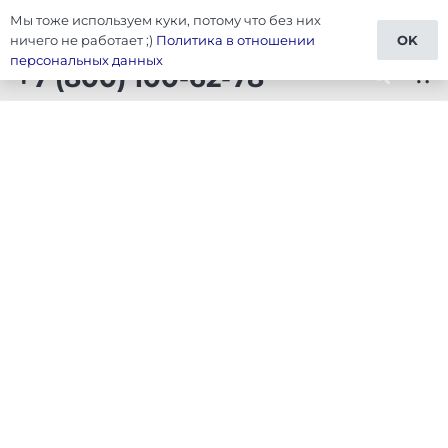
Мы тоже используем куки, потому что без них
Тюнинг Универсальные товары
ничего не работает ;)
Политика в отношении
OK
персональных данных
+7 (800) 100-62-78
shopping_cart