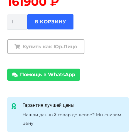
161900
₽
Количество
В КОРЗИНУ
товара
Лебедка
автомобильная
Купить как Юр.Лицо
электрическая
COMEUP
Seal
Помощь в WhatsApp
Gen2
9.5rs
12V
(EAC)
Гарантия лучшей цены
Нашли данный товар дешевле? Мы снизим
цену