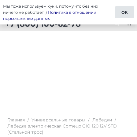
Мы тоже используем куки, потому что без них
Тюнинг Универсальные товары
ничего не работает ;)
Политика в отношении
OK
персональных данных
+7 (800) 100-62-78
shopping_cart
Главная
/
Универсальные товары
/
Лебедки
/
Лебедка электрическая Comeup GIO 120 12V STD
(Стальной трос)