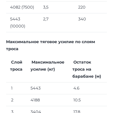
4082 (7500)
3,5
220
5443
2,7
340
(10000)
Максимальное тяговое усилие по слоям
троса
Слой
Максимальное
Остаток
троса
усилие (кг)
троса на
барабане (м)
1
5443
4.6
2
4188
10.5
3
3404
17.8