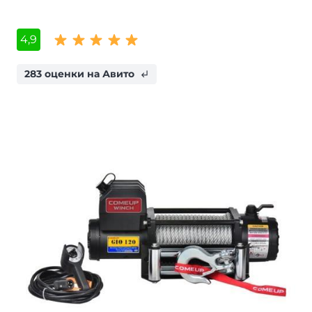
4,9
283 оценки на Авито
subdirectory_arrow_left