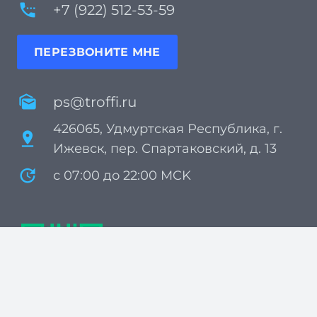
settings_phone
+7 (922) 512-53-59
ПЕРЕЗВОНИТЕ МНЕ
mark_as_unread
ps@troffi.ru
426065, Удмуртская Республика, г.
pin_drop
Ижевск, пер. Спартаковский, д. 13
update
с 07:00 до 22:00 MCK