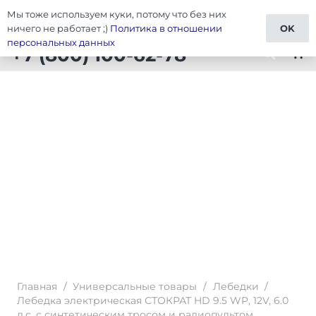
Мы тоже используем куки, потому что без них
Тюнинг Универсальные товары
ничего не работает ;)
Политика в отношении
OK
персональных данных
+7 (800) 100-62-78
shopping_cart
Главная
/
Универсальные товары
/
Лебедки
/
Лебедка электрическая СТОКРАТ HD 9.5 WP, 12V, 6.0
л.с. с синтетическим тросом и радиопультом.