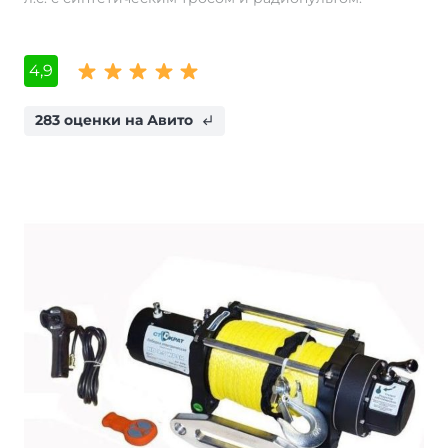
4,9
283 оценки на Авито
subdirectory_arrow_left