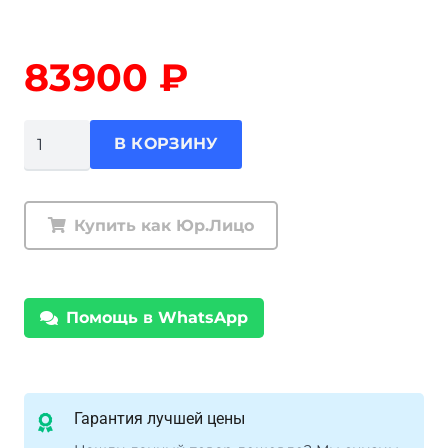
83900
₽
Количество
В КОРЗИНУ
товара
Лебедка
электрическая
Купить как Юр.Лицо
СТОКРАТ
HD
9.5
Помощь в WhatsApp
WP,
12V,
6.0
л.с.
Гарантия лучшей цены
с