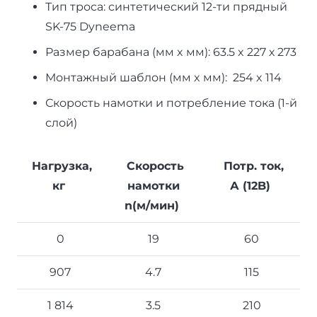
Тип троса: синтетический 12-ти прядный
SK-75 Dyneema
Размер барабана (мм x мм): 63.5 x 227 х 273
Монтажный шаблон (мм x мм): 254 x 114
Скорость намотки и потребление тока (1-й
слой)
Нагрузка,
Скорость
Потр. ток,
кг
намотки
А (12B)
n(м/мин)
0
19
60
907
4.7
115
1 814
3.5
210