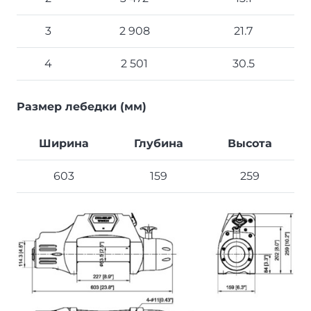
3
2 908
21.7
4
2 501
30.5
Размер лебедки (мм)
Ширина
Глубина
Высота
603
159
259