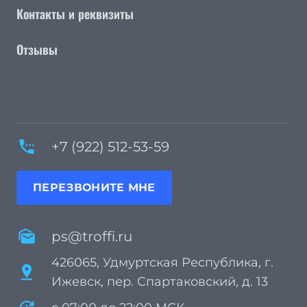
Контакты и реквизиты
Отзывы
settings_phone
+7 (922) 512-53-59
ПЕРЕЗВОНИТЕ МНЕ
mark_as_unread
ps@troffi.ru
426065, Удмуртская Республика, г.
pin_drop
Ижевск, пер. Спартаковский, д. 13