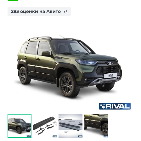
283 оценки на Авито
subdirectory_arrow_left