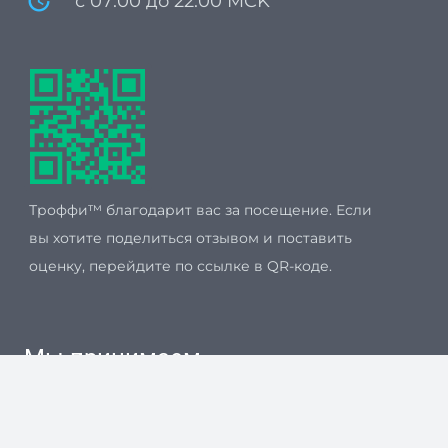
update
с 07:00 до 22:00 MCK
Троффи™ благодарит вас за посещение. Если
вы хотите поделиться отзывом и поставить
оценку, перейдите по ссылке в QR-коде.
Мы принимаем