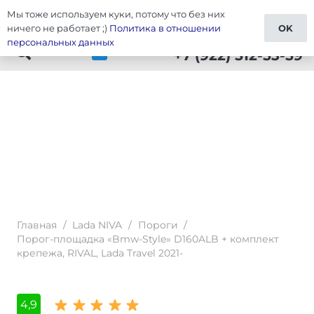
Мы тоже используем куки, потому что без них
Тюнинг Lada NIVA
ничего не работает ;)
Политика в отношении
OK
персональных данных
+7 (922) 512-53-59
Главная
/
Lada NIVA
/
Пороги
/
Порог-площадка «Bmw-Style» D160ALB + комплект
крепежа, RIVAL, Lada Travel 2021-
4,9