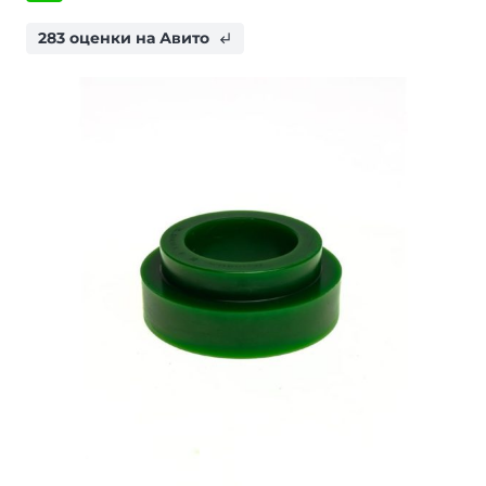
283 оценки на Авито
subdirectory_arrow_left