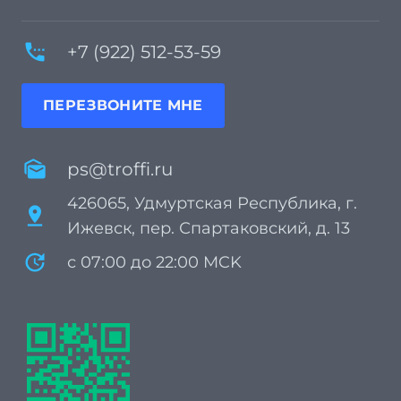
settings_phone
+7 (922) 512-53-59
ПЕРЕЗВОНИТЕ МНЕ
mark_as_unread
ps@troffi.ru
426065, Удмуртская Республика, г.
pin_drop
Ижевск, пер. Спартаковский, д. 13
update
с 07:00 до 22:00 MCK