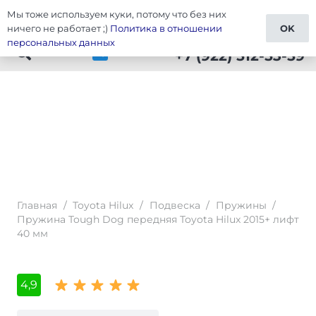
Мы тоже используем куки, потому что без них
Тюнинг Toyota Hilux
ничего не работает ;)
Политика в отношении
OK
персональных данных
+7 (922) 512-53-59
Главная
/
Toyota Hilux
/
Подвеска
/
Пружины
/
Пружина Tough Dog передняя Toyota Hilux 2015+ лифт
40 мм
4,9