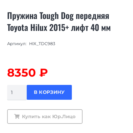
Пружина Tough Dog передняя
Toyota Hilux 2015+ лифт 40 мм
Артикул:
HIX_TDC983
8350
₽
Количество
В КОРЗИНУ
товара
Пружина
Tough
Купить как Юр.Лицо
Dog
передняя