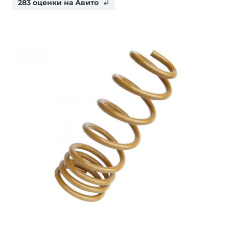
283 оценки на Авито
subdirectory_arrow_left