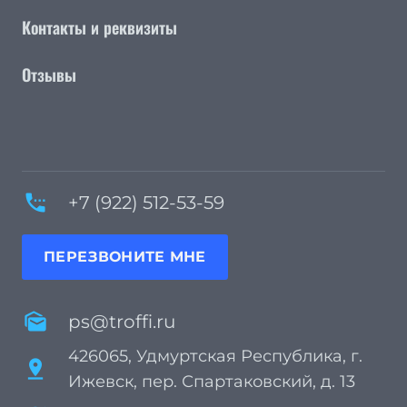
Контакты и реквизиты
Отзывы
settings_phone
+7 (922) 512-53-59
ПЕРЕЗВОНИТЕ МНЕ
mark_as_unread
ps@troffi.ru
426065, Удмуртская Республика, г.
pin_drop
Ижевск, пер. Спартаковский, д. 13