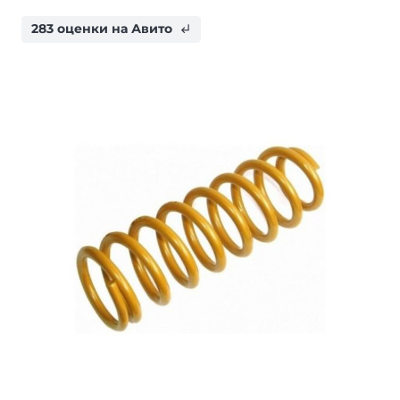
283 оценки на Авито
subdirectory_arrow_left