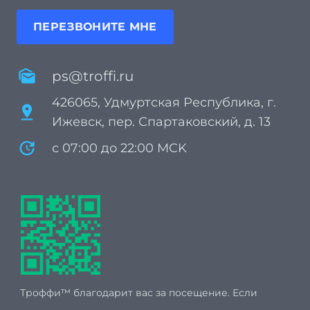
ПЕРЕЗВОНИТЕ МНЕ
mark_as_unread
ps@troffi.ru
426065, Удмуртская Республика, г.
pin_drop
Ижевск, пер. Спартаковский, д. 13
update
с 07:00 до 22:00 MCK
Троффи™ благодарит вас за посещение. Если