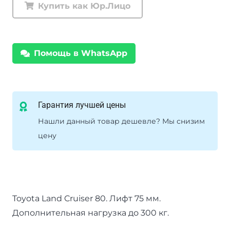
задние
Купить как Юр.Лицо
Tough
Dog
Toyota
Помощь в WhatsApp
Land
Cruiser
80/105
нагрузка
Гарантия лучшей цены
300+
Нашли данный товар дешевле? Мы снизим
кг
цену
лифт
75
мм
Toyota Land Cruiser 80. Лифт 75 мм.
Дополнительная нагрузка до 300 кг.