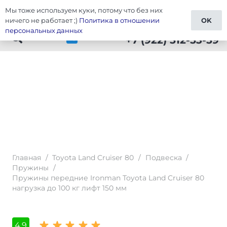
Мы тоже используем куки, потому что без них
Тюнинг Cruiser 80
ничего не работает ;)
Политика в отношении
OK
персональных данных
+7 (922) 512-53-59
Главная
/
Toyota Land Cruiser 80
/
Подвеска
/
Пружины
/
Пружины передние Ironman Toyota Land Cruiser 80
нагрузка до 100 кг лифт 150 мм
4,9