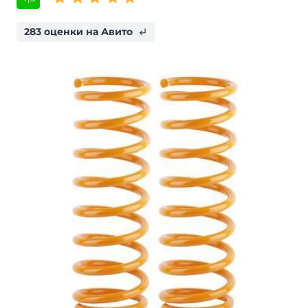
283 оценки на Авито
subdirectory_arrow_left