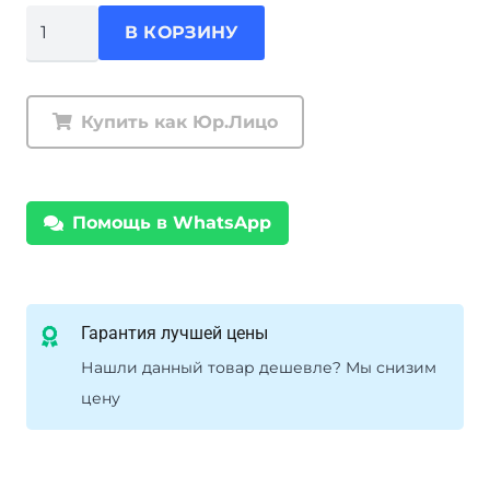
Количество
В КОРЗИНУ
товара
Пружины
передние
Купить как Юр.Лицо
Ironman
Toyota
Land
Помощь в WhatsApp
Cruiser
80
нагрузка
до
Гарантия лучшей цены
100
Нашли данный товар дешевле? Мы снизим
кг
цену
лифт
150
мм