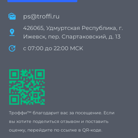
mark_as_unread
ps@troffi.ru
426065, Удмуртская Республика, г.
pin_drop
Ижевск, пер. Спартаковский, д. 13
update
с 07:00 до 22:00 MCK
Троффи™ благодарит вас за посещение. Если
вы хотите поделиться отзывом и поставить
оценку, перейдите по ссылке в QR-коде.