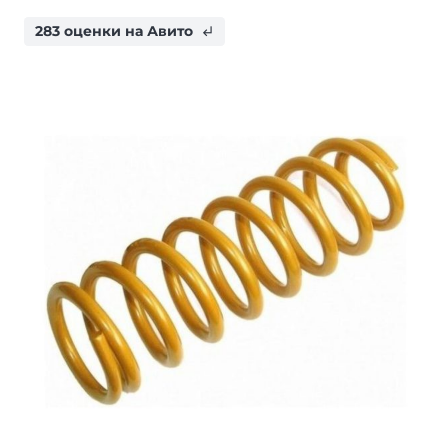
283 оценки на Авито
subdirectory_arrow_left