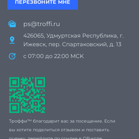
ПЕРЕЗВОНИТЕ МНЕ
mark_as_unread
ps@troffi.ru
426065, Удмуртская Республика, г.
pin_drop
Ижевск, пер. Спартаковский, д. 13
update
с 07:00 до 22:00 MCK
Троффи™ благодарит вас за посещение. Если
вы хотите поделиться отзывом и поставить
оценку, перейдите по ссылке в QR-коде.