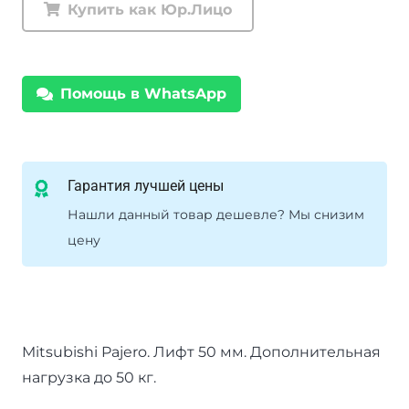
передние
Купить как Юр.Лицо
Tough
Dog
Mitsubishi
Помощь в WhatsApp
Pajero
4
бензин
нагрузка
Гарантия лучшей цены
50
Нашли данный товар дешевле? Мы снизим
кг
цену
лифт
50
мм
Mitsubishi Pajero. Лифт 50 мм. Дополнительная
нагрузка до 50 кг.