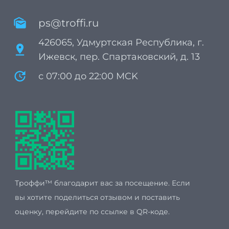
mark_as_unread
ps@troffi.ru
426065, Удмуртская Республика, г.
pin_drop
Ижевск, пер. Спартаковский, д. 13
update
с 07:00 до 22:00 MCK
Троффи™ благодарит вас за посещение. Если
вы хотите поделиться отзывом и поставить
оценку, перейдите по ссылке в QR-коде.