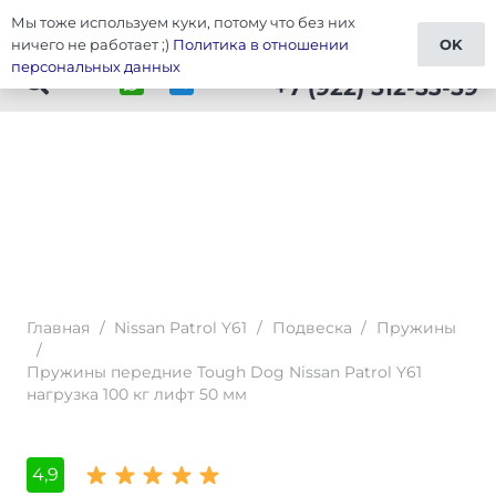
Мы тоже используем куки, потому что без них
Тюнинг Patrol Y61
ничего не работает ;)
Политика в отношении
OK
персональных данных
+7 (922) 512-53-59
Главная
/
Nissan Patrol Y61
/
Подвеска
/
Пружины
/
Пружины передние Tough Dog Nissan Patrol Y61
нагрузка 100 кг лифт 50 мм
4,9