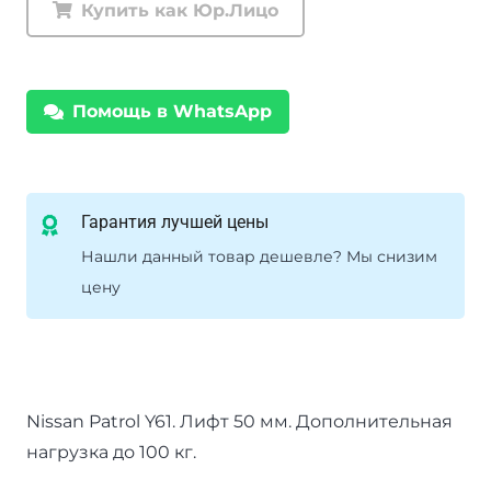
Купить как Юр.Лицо
Tough
Dog
Nissan
Помощь в WhatsApp
Patrol
Y61
нагрузка
100
Гарантия лучшей цены
кг
Нашли данный товар дешевле? Мы снизим
лифт
цену
50
мм
Nissan Patrol Y61. Лифт 50 мм. Дополнительная
нагрузка до 100 кг.