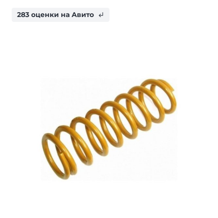
283 оценки на Авито
subdirectory_arrow_left