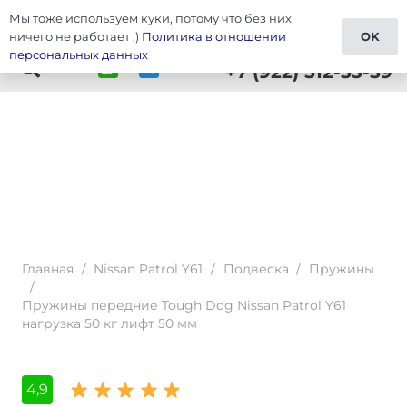
Мы тоже используем куки, потому что без них
Тюнинг Patrol Y61
ничего не работает ;)
Политика в отношении
OK
персональных данных
+7 (922) 512-53-59
Главная
/
Nissan Patrol Y61
/
Подвеска
/
Пружины
/
Пружины передние Tough Dog Nissan Patrol Y61
нагрузка 50 кг лифт 50 мм
4,9