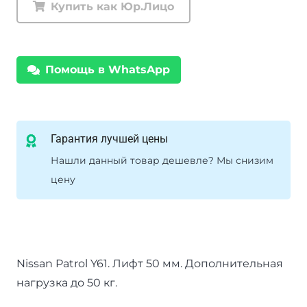
Купить как Юр.Лицо
Tough
Dog
Nissan
Помощь в WhatsApp
Patrol
Y61
нагрузка
50
Гарантия лучшей цены
кг
Нашли данный товар дешевле? Мы снизим
лифт
цену
50
мм
Nissan Patrol Y61. Лифт 50 мм. Дополнительная
нагрузка до 50 кг.