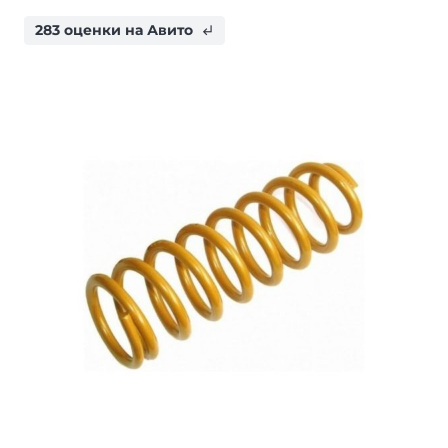
283 оценки на Авито
subdirectory_arrow_left