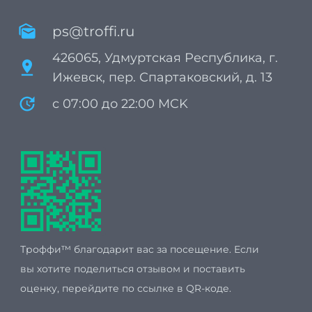
mark_as_unread
ps@troffi.ru
426065, Удмуртская Республика, г.
pin_drop
Ижевск, пер. Спартаковский, д. 13
update
с 07:00 до 22:00 MCK
Троффи™ благодарит вас за посещение. Если
вы хотите поделиться отзывом и поставить
оценку, перейдите по ссылке в QR-коде.