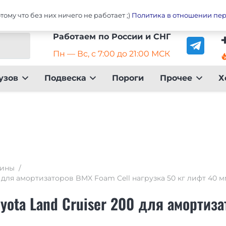
ser 200
Главная
Оплата
До
ому что без них ничего не работает ;)
Политика в отношении пе
Работаем по России и СНГ
Пн — Вс, с 7:00 до 21:00 МСК
local_fire_dep
узов
Подвеска
Пороги
Прочее
Х
ины
/
для амортизаторов BMX Foam Cell нагрузка 50 кг лифт 40 м
ota Land Cruiser 200 для амортиза