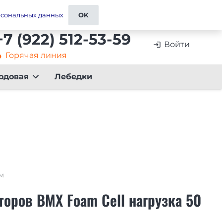
ставка
Контакты и реквизиты
Отзывы
рсональных данных
OK
+7 (922) 512-53-59
Войти
login
Горячая линия
artment
одовая
Лебедки
м
торов BMX Foam Cell нагрузка 50