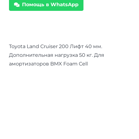
Помощь в WhatsApp
Cruiser
200
для
амортизаторов
BMX
Toyota Land Cruiser 200 Лифт 40 мм.
Foam
Дополнительная нагрузка 50 кг. Для
Cell
амортизаторов BMX Foam Cell
нагрузка
50
кг
лифт
40
мм