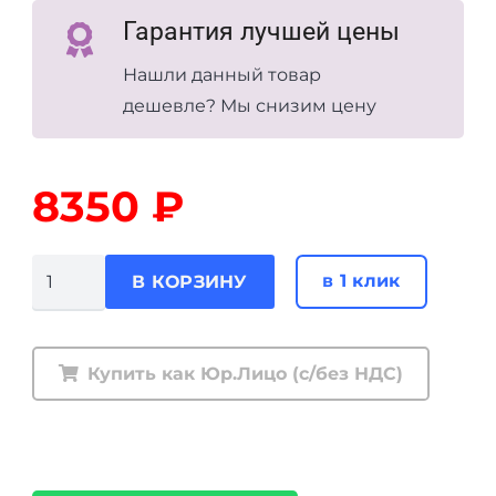
Гарантия лучшей цены
Нашли данный товар
дешевле? Мы снизим цену
8350
₽
Количество
в 1 клик
В КОРЗИНУ
товара
Пружины
передние
Купить как Юр.Лицо (с/без НДС)
Tough
Dog
Toyota
Land