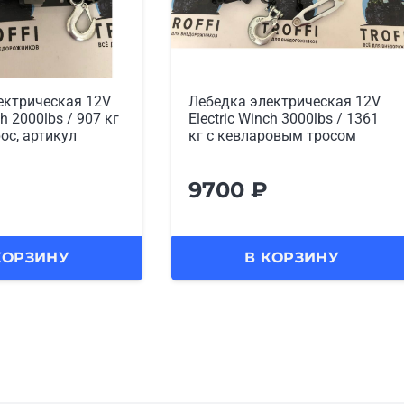
ектрическая 12V
Лебедка электрическая 12V
ch 3000lbs / 1361
ATV Electric Winch 3000lbs /
ровым тросом
1361 кг (стальной трос)
9900
₽
КОРЗИНУ
В КОРЗИНУ