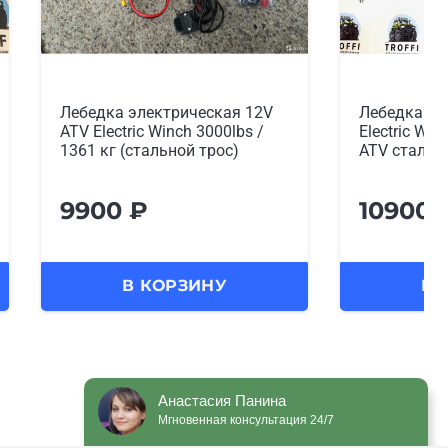
Лебедка электрическая
Лебедка эл
Electric Winch 4000 lbs/1814 кг
Electric Win
ATV сталь
ATV синтет
10900
₽
10900
В КОРЗИНУ
В 
Анастасия Панина
Мгновенная консультация 24/7