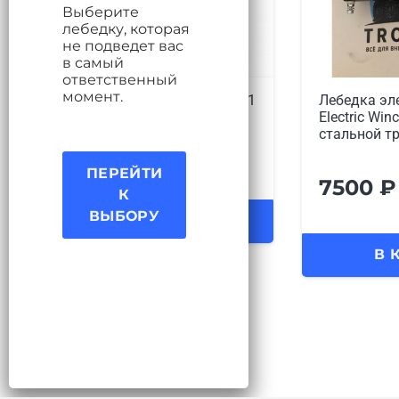
Выберите
лебедку, которая
не подведет вас
в самый
ответственный
момент.
Лебедка электрическая 12V
Лебедка эл
Electric Winch 2000lbs / 907 кг
Electric Win
стальной трос, артикул
кг с кевла
ПЕРЕЙТИ
7500
₽
9700
₽
К
ВЫБОРУ
В КОРЗИНУ
В 