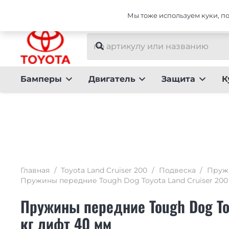
Интернет-магазин тюнинга для Toyota Land Crui
Мы тоже используем куки, пот
Бамперы
Двигатель
Защита
К
Главная
/
Toyota Land Cruiser 200
/
Подвеска
/
Пруж
Пружины передние Tough Dog Toyota Land Cruiser 200 
Пружины передние Tough Dog Toy
кг лифт 40 мм