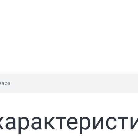
вара
характерист