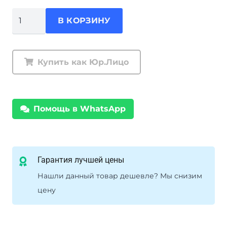
Количество
В КОРЗИНУ
товара
Пружины
задние
Купить как Юр.Лицо
Ironman
Toyota
Land
Помощь в WhatsApp
Cruiser
80/105
временная
нагрузка
Гарантия лучшей цены
до
Нашли данный товар дешевле? Мы снизим
200
цену
кг
лифт