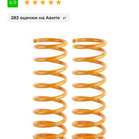
4,9
283 оценки на Авито
subdirectory_arrow_left