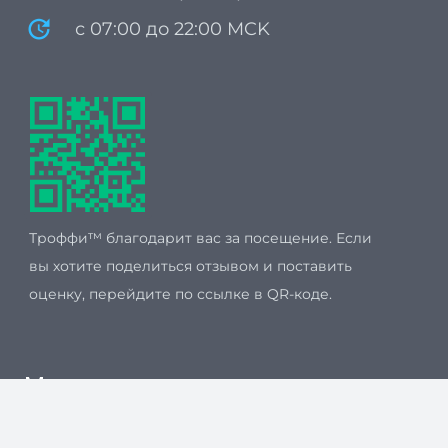
update
с 07:00 до 22:00 MCK
Троффи™ благодарит вас за посещение. Если
вы хотите поделиться отзывом и поставить
оценку, перейдите по ссылке в QR-коде.
Мы принимаем