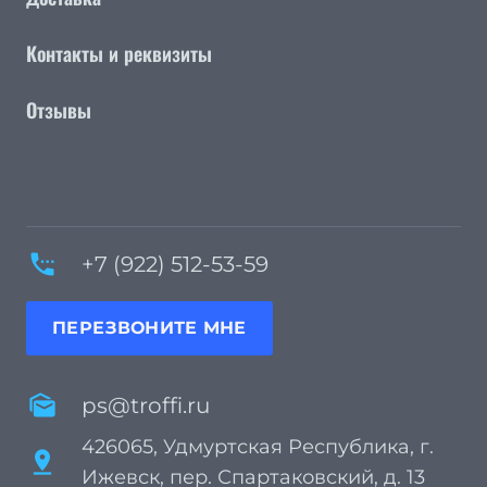
Контакты и реквизиты
Отзывы
settings_phone
+7 (922) 512-53-59
ПЕРЕЗВОНИТЕ МНЕ
mark_as_unread
ps@troffi.ru
426065, Удмуртская Республика, г.
pin_drop
Ижевск, пер. Спартаковский, д. 13