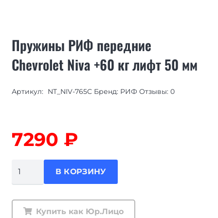
Пружины РИФ передние
Chevrolet Niva +60 кг лифт 50 мм
Артикул:
NT_NIV-765C Бренд: РИФ Отзывы: 0
7290
₽
Количество
В КОРЗИНУ
товара
Пружины
РИФ
Купить как Юр.Лицо