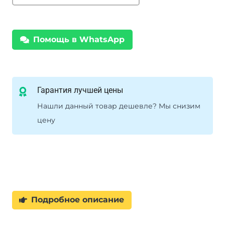
передние
Chevrolet
Niva
Помощь в WhatsApp
+60
кг
лифт
50
Гарантия лучшей цены
мм
Нашли данный товар дешевле? Мы снизим
цену
Подробное описание