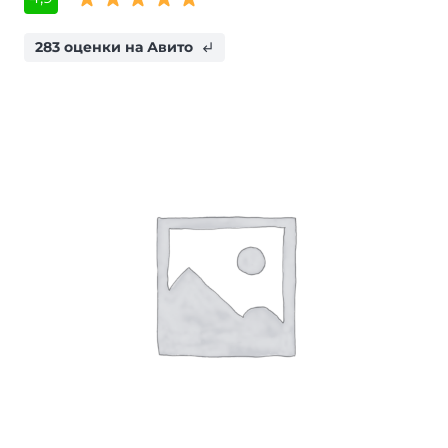
283 оценки на Авито
subdirectory_arrow_left