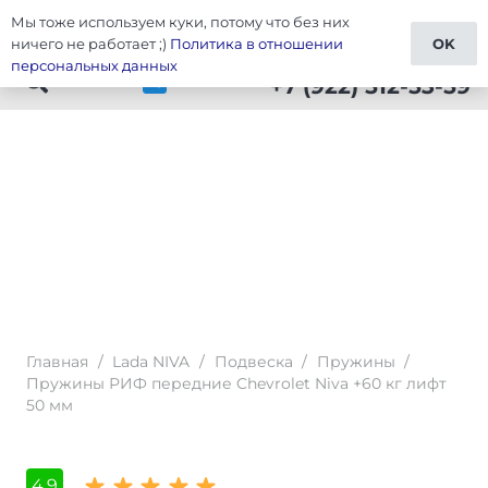
Мы тоже используем куки, потому что без них
Тюнинг Lada NIVA
ничего не работает ;)
Политика в отношении
OK
персональных данных
+7 (922) 512-53-59
Главная
/
Lada NIVA
/
Подвеска
/
Пружины
/
Пружины РИФ передние Chevrolet Niva +60 кг лифт
50 мм
4,9