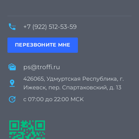
settings_phone
+7 (922) 512-53-59
ПЕРЕЗВОНИТЕ МНЕ
mark_as_unread
ps@troffi.ru
426065, Удмуртская Республика, г.
pin_drop
Ижевск, пер. Спартаковский, д. 13
update
с 07:00 до 22:00 MCK