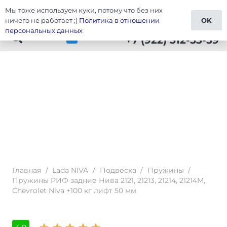
Мы тоже используем куки, потому что без них
Тюнинг Lada NIVA
ничего не работает ;)
Политика в отношении
OK
персональных данных
+7 (922) 512-53-59
Главная
/
Lada NIVA
/
Подвеска
/
Пружины
/
Пружины РИФ задние Нива 2121, 21213, 21214, 21214M,
Chevrolet Niva +100 кг лифт 50 мм