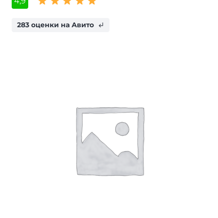
4,9
283 оценки на Авито
subdirectory_arrow_left