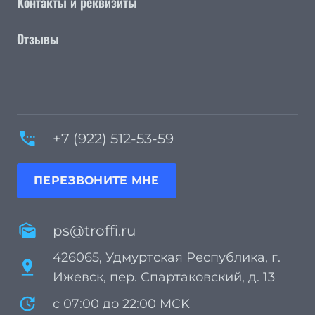
Контакты и реквизиты
Отзывы
settings_phone
+7 (922) 512-53-59
ПЕРЕЗВОНИТЕ МНЕ
mark_as_unread
ps@troffi.ru
426065, Удмуртская Республика, г.
pin_drop
Ижевск, пер. Спартаковский, д. 13
update
с 07:00 до 22:00 MCK