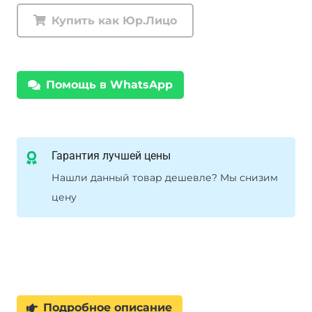
РИФ
Купить как Юр.Лицо
задние
Нива
2121,
Помощь в WhatsApp
21213,
21214,
21214M,
Chevrolet
Гарантия лучшей цены
Niva
Нашли данный товар дешевле? Мы снизим
+100
цену
кг
лифт
50
мм
Подробное описание