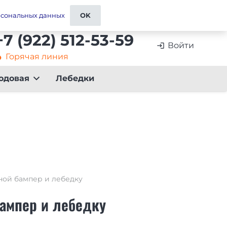
ставка
Контакты и реквизиты
Отзывы
рсональных данных
OK
+7 (922) 512-53-59
Войти
login
Горячая линия
artment
одовая
Лебедки
ной бампер и лебедку
ампер и лебедку