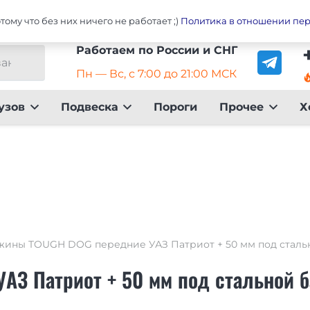
Главная
Оплата
До
ому что без них ничего не работает ;)
Политика в отношении пе
Работаем по России и СНГ
Пн — Вс, с 7:00 до 21:00 МСК
local_fire_dep
узов
Подвеска
Пороги
Прочее
Х
ины TOUGH DOG передние УАЗ Патриот + 50 мм под сталь
З Патриот + 50 мм под стальной б