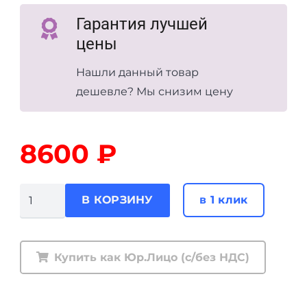
Гарантия лучшей
цены
Нашли данный товар
дешевле? Мы снизим цену
8600
₽
Количество
в 1 клик
В КОРЗИНУ
товара
Пружины
TOUGH
Купить как Юр.Лицо (с/без НДС)
DOG
передние