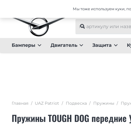
Интернет-магазин тюнинга для UAZ Patriot
Мы тоже используем куки, пот
Бамперы
Двигатель
Защита
К
Главная
/
UAZ Patriot
/
Подвеска
/
Пружины
/
Пруж
Пружины TOUGH DOG передние УА