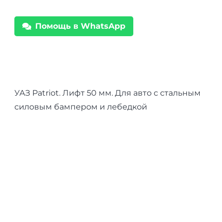
УАЗ
Патриот
Помощь в WhatsApp
+
50
мм
под
стальной
УАЗ Patriot. Лифт 50 мм. Для авто с стальным
бампер
силовым бампером и лебедкой
и
лебедку