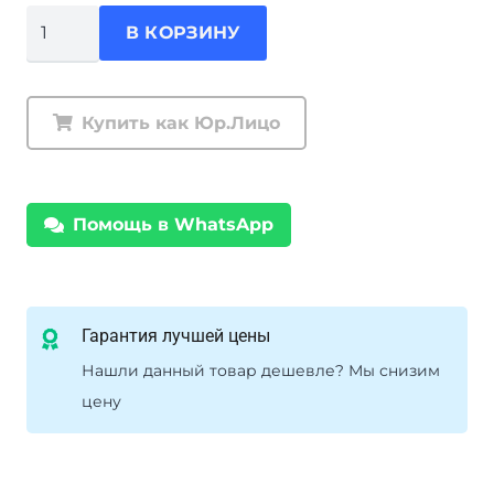
Количество
В КОРЗИНУ
товара
Пружины
задние
Купить как Юр.Лицо
Ironman
Toyota
Land
Помощь в WhatsApp
Cruiser
80
нагрузка
300-
Гарантия лучшей цены
500
Нашли данный товар дешевле? Мы снизим
кг
цену
лифт
100
мм