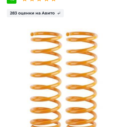
283 оценки на Авито
subdirectory_arrow_left