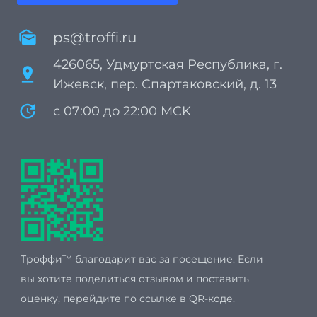
mark_as_unread
ps@troffi.ru
426065, Удмуртская Республика, г.
pin_drop
Ижевск, пер. Спартаковский, д. 13
update
с 07:00 до 22:00 MCK
Троффи™ благодарит вас за посещение. Если
вы хотите поделиться отзывом и поставить
оценку, перейдите по ссылке в QR-коде.