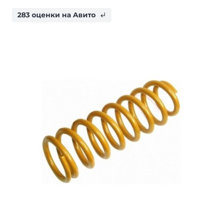
283 оценки на Авито
subdirectory_arrow_left