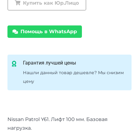
Купить как Юр.Лицо
Tough
Dog
Nissan
Помощь в WhatsApp
Patrol
Y61
базовая
нагрузка
Гарантия лучшей цены
лифт
Нашли данный товар дешевле? Мы снизим
100
цену
мм
Nissan Patrol Y61. Лифт 100 мм. Базовая
нагрузка.