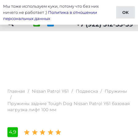
Мы тоже используем куки, потому что без них
Тюнинг Patrol Y61
ничего не работает ;)
Политика в отношении
OK
персональных данных
+7 (922) 512-53-59
Главная
/
Nissan Patrol Y61
/
Подвеска
/
Пружины
/
Пружины задние Tough Dog Nissan Patrol Y61 базовая
нагрузка лифт 100 мм
4,9