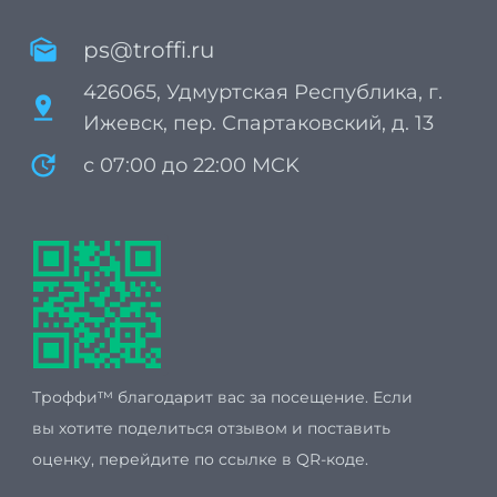
mark_as_unread
ps@troffi.ru
426065, Удмуртская Республика, г.
pin_drop
Ижевск, пер. Спартаковский, д. 13
update
с 07:00 до 22:00 MCK
Троффи™ благодарит вас за посещение. Если
вы хотите поделиться отзывом и поставить
оценку, перейдите по ссылке в QR-коде.