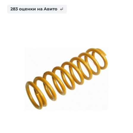
283 оценки на Авито
subdirectory_arrow_left