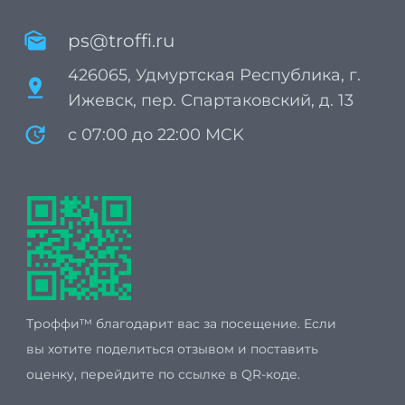
mark_as_unread
ps@troffi.ru
426065, Удмуртская Республика, г.
pin_drop
Ижевск, пер. Спартаковский, д. 13
update
с 07:00 до 22:00 MCK
Троффи™ благодарит вас за посещение. Если
вы хотите поделиться отзывом и поставить
оценку, перейдите по ссылке в QR-коде.