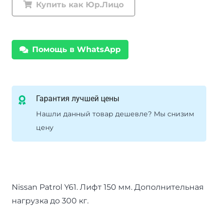
Купить как Юр.Лицо
Tough
Dog
Nissan
Помощь в WhatsApp
Patrol
Y61
нагрузка
до
Гарантия лучшей цены
300
Нашли данный товар дешевле? Мы снизим
кг
цену
лифт
150
мм
Nissan Patrol Y61. Лифт 150 мм. Дополнительная
нагрузка до 300 кг.