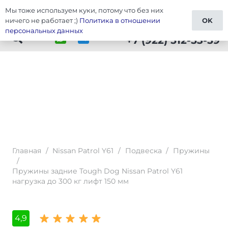
Мы тоже используем куки, потому что без них
Тюнинг Patrol Y61
ничего не работает ;)
Политика в отношении
OK
персональных данных
+7 (922) 512-53-59
Главная
/
Nissan Patrol Y61
/
Подвеска
/
Пружины
/
Пружины задние Tough Dog Nissan Patrol Y61
нагрузка до 300 кг лифт 150 мм
4,9