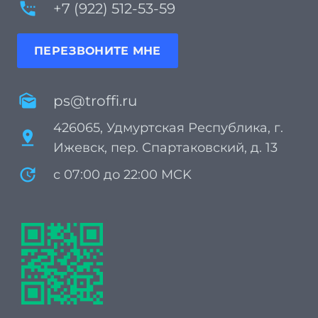
settings_phone
+7 (922) 512-53-59
ПЕРЕЗВОНИТЕ МНЕ
mark_as_unread
ps@troffi.ru
426065, Удмуртская Республика, г.
pin_drop
Ижевск, пер. Спартаковский, д. 13
update
с 07:00 до 22:00 MCK