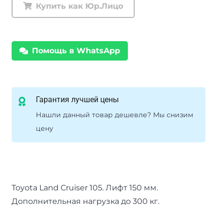
задние
Купить как Юр.Лицо
Tough
Dog
Toyota
Помощь в WhatsApp
Land
Cruiser
105
нагрузка
Гарантия лучшей цены
300+
Нашли данный товар дешевле? Мы снизим
кг
цену
лифт
150
мм
Toyota Land Cruiser 105. Лифт 150 мм.
Дополнительная нагрузка до 300 кг.