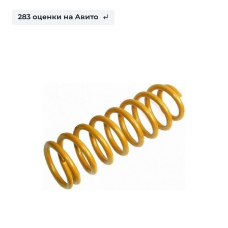
283 оценки на Авито
subdirectory_arrow_left