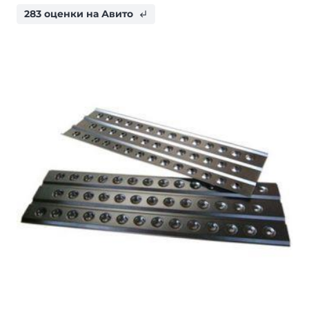
283 оценки на Авито
subdirectory_arrow_left