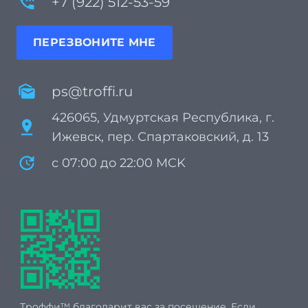
settings_phone
+7 (922) 512-53-59
ПЕРЕЗВОНИТЕ МНЕ
mark_as_unread
ps@troffi.ru
426065, Удмуртская Республика, г.
pin_drop
Ижевск, пер. Спартаковский, д. 13
update
с 07:00 до 22:00 MCK
Троффи™ благодарит вас за посещение. Если