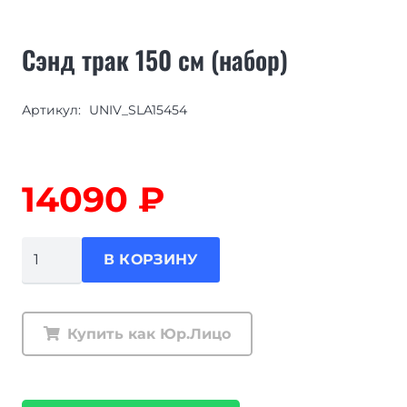
Сэнд трак 150 см (набор)
Артикул:
UNIV_SLA15454
14090
₽
Количество
В КОРЗИНУ
товара
Сэнд
трак
Купить как Юр.Лицо
150
см
(набор)