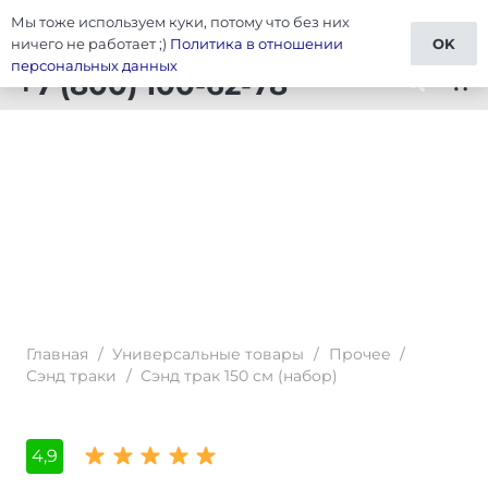
Мы тоже используем куки, потому что без них
Тюнинг Универсальные товары
ничего не работает ;)
Политика в отношении
OK
персональных данных
+7 (800) 100-62-78
shopping_cart
Главная
/
Универсальные товары
/
Прочее
/
Сэнд траки
/
Сэнд трак 150 см (набор)
4,9