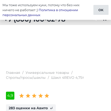
Мы тоже используем куки, потому что без них
Тюнинг Универсальные товары
ничего не работает ;)
Политика в отношении
OK
персональных данных
+7 (800) 100-62-78
shopping_cart
Главная
/
Универсальные товары
/
Стропы/тросы/шаклы
/
Шакл 4REVO 4,75т
4,9
283 оценки на Авито
subdirectory_arrow_left