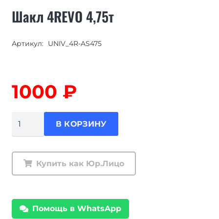
Шакл 4REVO 4,75т
Артикул:
UNIV_4R-AS475
1000
₽
Количество
В КОРЗИНУ
товара
Шакл
4REVO
Купить как Юр.Лицо
4,75т
Помощь в WhatsApp